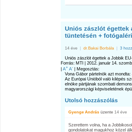
Uniós zászlót égettek
tüntetésén + fotógalér
14 éve
|
dr.Bakai Borbála
|
3 hoz
Uniós zászlót égettek a Jobbik EU-
Forrás: MTI |
2012. január 14. szomb
+
-
|
A
A
|
Megosztás:
Vona Gábor pártelnök azt mondta: a
Az Európai Unióból való kilépés s
elnöke pártjának szombati demonst
magyarországi képviseletének épül
Utolsó hozzászólás
Gyenge András
üzente
14 éve
Szerettem volna, ha a Jobbikosok
gondolatokat magukhoz közel áll