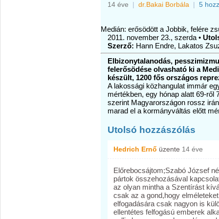
14 éve
|
dr.Bakai Borbála
|
5 hoz
Medián: erősödött a Jobbik, felére z
2011. november 23., szerda •
Utols
Szerző:
Hann Endre, Lakatos Zsu
Elbizonytalanodás, pesszimizmus
felerősödése olvasható ki a Medi
készült, 1200 fős országos repr
A lakossági közhangulat immár eg
mértékben, egy hónap alatt 69-ről 
szerint Magyarországon rossz irán
marad el a kormányváltás előtt mér
Utolsó hozzászólás
Hedrich Ernő
üzente
14 éve
Előrebocsájtom;Szabó József n
pártok összehozásával kapcsola
az olyan mintha a Szentírást kív
csak az a gond,hogy elméleteke
elfogadására csak nagyon is kül
ellentétes felfogású emberek a