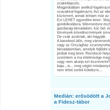
szakkifejezés.
Megpróbáltam anélkül fogalmazni
szavakkal fogalmazni. Azt az id
közismert, annak leírtam már az
Ezt LEHET egyenlőre tenni . Megp
gondolkodásra, felismerésre öszt
gazdaság-társadalom, kül, bel, é
törvények-következmények ismer
De csak azoknak, aki hagyják.
A basebool ütős, meg városrombo
vagy az Országház szuronyroham
társadalomban, amelyik fejlődni 
próbál meg tenni. Revolúció helyet
szerintem a ma értelmisége meg
vagy nem akarja ezt észrevenni? M
baja....is... meg végén mindannyi
nem lehet senkit kötelezni....
Medián: erősödött a Jo
a Fidesz-tábor