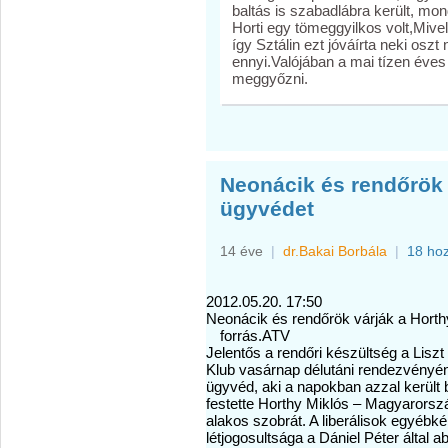
baltás is szabadlábra került, m
Horti egy tömeggyilkos volt,Mivel
így Sztálin ezt jóváírta neki oszt
ennyi.Valójában a mai tízen éves 
meggyőzni.
Neonácik és rendőrök 
ügyvédet
14 éve
|
dr.Bakai Borbála
|
18 ho
2012.05.20. 17:50
Neonácik és rendőrök várják a Horth
forrás.ATV
Jelentős a rendőri készültség a Liszt
Klub vasárnap délutáni rendezvényé
ügyvéd, aki a napokban azzal került 
festette Horthy Miklós – Magyarország
alakos szobrát. A liberálisok egyébké
létjogosultsága a Dániel Péter által