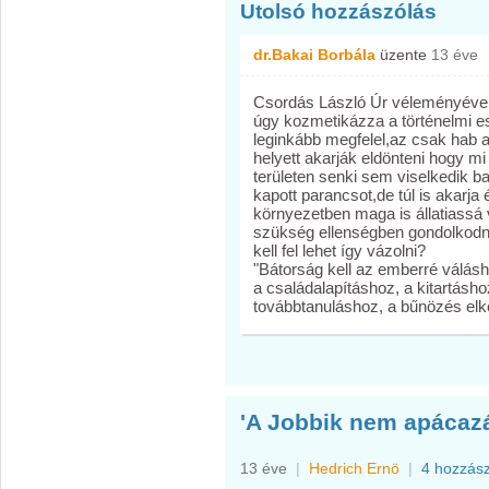
Utolsó hozzászólás
dr.Bakai Borbála
üzente
13 éve
Csordás László Úr véleményével 
úgy kozmetikázza a történelmi 
leginkább megfelel,az csak hab a
helyett akarják eldönteni hogy m
területen senki sem viselkedik 
kapott parancsot,de túl is akarja 
környezetben maga is állatiassá 
szükség ellenségben gondolkodn
kell fel lehet így vázolni?
"Bátorság kell az emberré vál
a családalapításhoz, a kitartás
továbbtanuláshoz, a bűnözés elk
'A Jobbik nem apácazá
13 éve
|
Hedrich Ernö
|
4 hozzás