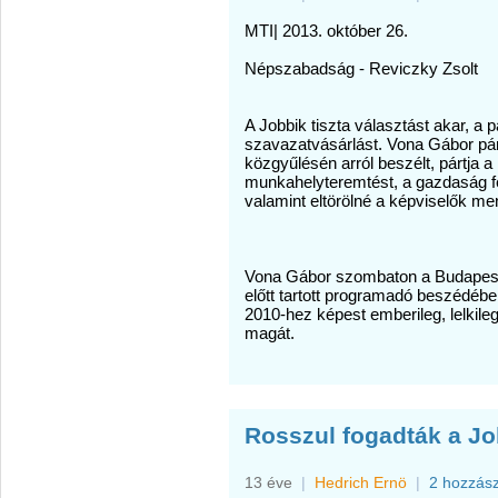
MTI| 2013. október 26.
Népszabadság - Reviczky Zsolt
A Jobbik tiszta választást akar, a
szavazatvásárlást. Vona Gábor párte
közgyűlésén arról beszélt, pártja 
munkahelyteremtést, a gazdaság fel
valamint eltörölné a képviselők men
Vona Gábor szombaton a Budapest 
előtt tartott programadó beszédébe
2010-hez képest emberileg, lelkile
magát.
Rosszul fogadták a Jo
13 éve
|
Hedrich Ernö
|
2 hozzás