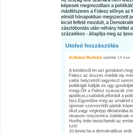
képesek megmozdítani a politikátó
másfélszeres a Fidesz előnye az 
elmúlt hónapokban megszerzett po
kicsit felfelé mozdult, a Demokrat
zászlóbontás után néhány héttel a
százalékos - állapítja meg az Ipso
Utolsó hozzászólás
dr.Bakai Borbála
üzente
14 éve
A kérdésről én azt gondolom,ho
Fidesz az összes médiát oly mér
valós helyzetről nagyrészt semm
politikáját hallják és úgy gondo
megy.Ők a Fidesz szavazók zöm
apatikus,csalódott,elfordult a pol
hisz.Egyenlőre még az urnáktól 
újonnan szerveződő pártok képes
őket,vagy végképp diktatúrába to
olvasom miszerint:a Jobbiknak mi
Horthy tette tanúsítandó az embe
szó/
Jó lenne.ha a demokratikus erő