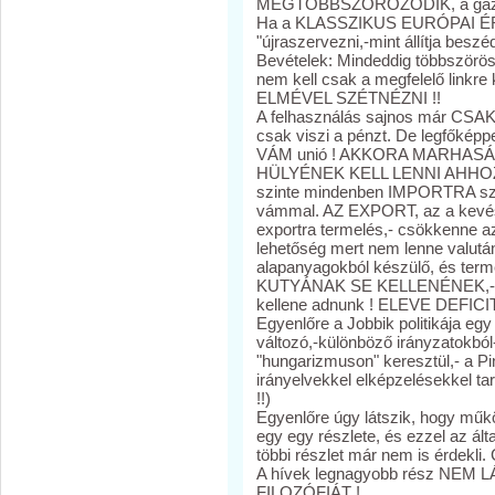
MEGTÖBBSZÖRÖZŐDIK, a gazdas
Ha a KLASSZIKUS EURÓPAI ÉRT
"újraszervezni,-mint állítja beszé
Bevételek: Mindeddig többszörös
nem kell csak a megfelelő link
ELMÉVEL SZÉTNÉZNI !!
A felhasználás sajnos már CSAK 
csak viszi a pénzt. De legfőkép
VÁM unió ! AKKORA MARHA
HÜLYÉNEK KELL LENNI AHHOZ
szinte mindenben IMPORTRA szor
vámmal. AZ EXPORT, az a kevés
exportra termelés,- csökkenne az
lehetőség mert nem lenne valutánk
alapanyagokból készülő, és term
KUTYÁNAK SE KELLENÉNEK,- vag
kellene adnunk ! ELEVE DEFICITTE
Egyenlőre a Jobbik politikája eg
változó,-különböző irányzatokb
"hungarizmuson" keresztül,- a Pin
irányelvekkel elképzelésekkel tar
!!)
Egyenlőre úgy látszik, hogy műk
egy egy részlete, és ezzel az ál
többi részlet már nem is érdekli
A hívek legnagyobb rész NE
FILOZÓFIÁT !