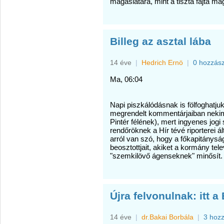
magaslatára, mint a tiszta fajta m
Billeg az asztal lába
14 éve
|
Hedrich Ernö
|
0 hozzás
Ma, 06:04
Napi piszkálódásnak is fölfoghatju
megrendelt kommentárjaiban neki
Pintér félének), mert ingyenes jogi s
rendőröknek a Hír tévé riporterei á
arról van szó, hogy a főkapitány
beosztottjait, akiket a kormány tel
"szemkilövő ágenseknek" minősít.
Újra felvonulnak: itt 
14 éve
|
dr.Bakai Borbála
|
3 hoz