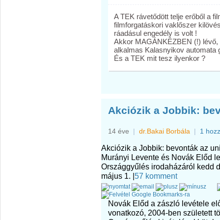
A TEK rávetődött telje erőből a fi
filmforgatáskori vaklőszer kilöv
ráadásul engedély is volt !
Akkor MAGÁNKÉZBEN (!) lévő, va
alkalmas Kalasnyikov automat
És a TEK mit tesz ilyenkor ?
Akciózik a Jobbik: be
14 éve
|
dr.Bakai Borbála
|
1 hoz
Akciózik a Jobbik: bevonták az uni
Murányi Levente és Novák Előd le
Országgyűlés irodaházáról kedd 
május 1.
|
57 komment
Novák Előd a zászló levétele elő
vonatkozó, 2004-ben született t