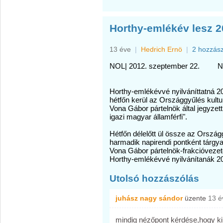
Horthy-emlékév lesz 
13 éve
|
Hedrich Ernö
|
2 hozzás
NOL| 2012. szeptember 22. 
Horthy-emlékévvé nyilváníttatná 20
hétfőn kerül az Országgyűlés kultur
Vona Gábor pártelnök által jegyzett
igazi magyar államférfi".
Hétfőn délelőtt ül össze az Ország
harmadik napirendi pontként tárgya
Vona Gábor pártelnök-frakcióvezető
Horthy-emlékévvé nyilvánítanák 201
Utolsó hozzászólás
juhász nagy sándor
üzente
13 é
mindig nézőpont kérdése,hogy ki 