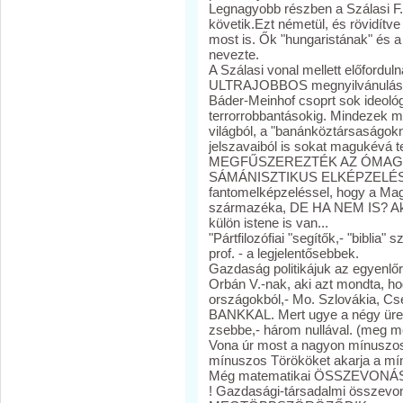
Legnagyobb részben a Szálasi F. 
követik.Ezt németül, és rövidítv
most is. Ők "hungaristának" és 
nevezte.
A Szálasi vonal mellett előford
ULTRAJOBBOS megnyilvánulások 
Báder-Meinhof csoprt sok ideológ
terrorrobbantásokig. Mindezek 
világból, a "banánköztársaságokna
jelszavaiból is sokat magukévá
MEGFŰSZEREZTÉK AZ ÓMAGY
SÁMÁNISZTIKUS ELKÉPZELÉSE
fantomelképzeléssel, hogy a Magy
származéka, DE HA NEM IS? A
külön istene is van...
"Pártfilozófiai "segítők,- "biblia"
prof. - a legjelentősebbek.
Gazdaság politikájuk az egyenlőr
Orbán V.-nak, aki azt mondta, hogy
országokból,- Mo. Szlovákia, Cseh
BANKKAL. Mert ugye a négy üres
zsebbe,- három nullával. (meg még
Vona úr most a nagyon mínuszos
mínuszos Törököket akarja a mí
Még matematikai ÖSSZEVONÁSKO
! Gazdasági-társadalmi össz