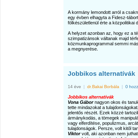
A kormány lemondott arról a csakn
egy évben elhagyta a Fidesz-tábort
fölkészületlenül érte a közpolitikai 
A helyzet azonban az, hogy ez a t
szimpatizánsok váltanak majd térfe
közmunkaprogrammal semmi más c
a megnyerése.
Jobbikos alternatívák
14 éve
|
dr.Bakai Borbála
|
0 hoz
Jobbikos alternatívák
Vona Gábor
nagyon okos és tanul
tette mindazokat a tulajdonságokat
jelentős részét. Ezek közzé tartozi
ármánykodás, a tömegek manipuláci
vagy elferdítése, populizmus, arcá
tulajdonságok. Persze, volt kitől 
Viktor
volt, aki azonban nem juthato