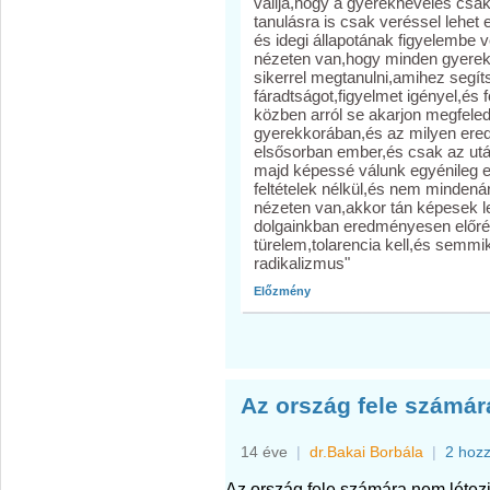
vallja,hogy a gyereknevelés csak
tanulásra is csak veréssel lehet
és idegi állapotának figyelembe v
nézeten van,hogy minden gyerek
sikerrel megtanulni,amihez segí
fáradtságot,figyelmet igényel,és
közben arról se akarjon megfeled
gyerekkorában,és az milyen ere
elsősorban ember,és csak az utá
majd képessé válunk egyénileg e
feltételek nélkül,és nem mindenár
nézeten van,akkor tán képesek 
dolgainkban eredményesen előré
türelem,tolarencia kell,és semm
radikalizmus"
Előzmény
Az ország fele számára
14 éve
|
dr.Bakai Borbála
|
2 hoz
Az ország fele számára nem létezi