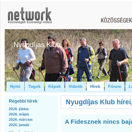
Nyugdíjas Klub
Nyitó
Tagok
Képek
Videók
Hírek
Fórum
L
Nyugdíjas Klub hírei,
Régebbi hírek
2026. június
2026. május
2026. március
A Fidesznek nincs baj
2026. január