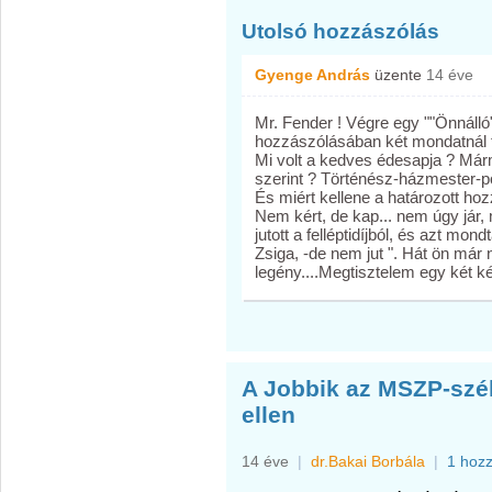
Utolsó hozzászólás
Gyenge András
üzente
14 éve
Mr. Fender ! Végre egy ""Önnálló
hozzászólásában két mondatnál t
Mi volt a kedves édesapja ? Már
szerint ? Történész-házmester-p
És miért kellene a határozott ho
Nem kért, de kap... nem úgy jár
jutott a felléptidíjból, és azt mo
Zsiga, -de nem jut ". Hát ön már
legény....Megtisztelem egy két ké
A Jobbik az MSZP-szé
ellen
14 éve
|
dr.Bakai Borbála
|
1 hoz