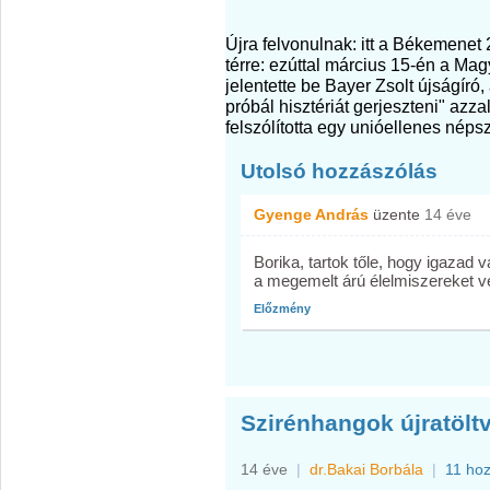
Újra felvonulnak: itt a Békemenet
térre: ezúttal március 15-én a M
jelentette be Bayer Zsolt újságír
próbál hisztériát gerjeszteni" azz
felszólította egy unióellenes nép
Utolsó hozzászólás
Gyenge András
üzente
14 éve
Borika, tartok tőle, hogy igazad
a megemelt árú élelmiszereket ve
Előzmény
Szirénhangok újratölt
14 éve
|
dr.Bakai Borbála
|
11 ho