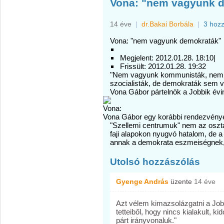
Vona: "nem vagyunk 
14 éve
|
dr.Bakai Borbála
|
3 hoz
Vona: "nem vagyunk demokraták"
Megjelent:
2012.01.28. 18:10
|
Frissült:
2012.01.28. 19:32
"Nem vagyunk kommunisták, nem 
szocialisták, de demokraták sem v
Vona Gábor pártelnök a Jobbik évi
Vona Gábor egy korábbi rendezvény
"Szellemi centrumuk" nem az oszt
faji alapokon nyugvó hatalom, de a
annak a demokrata eszmeiségnek, am
Utolsó hozzászólás
Gyenge András
üzente
14 éve
Azt vélem kimazsolázgatni a Job
tetteiből, hogy nincs kialakult, ki
párt irányvonaluk."