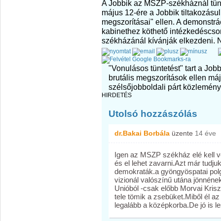
A Jobbik az MSZP-székháznál tünte
május 12-ére a Jobbik tiltakozásul
megszorításai" ellen. A demonstr
kabinethez köthető intézkedésc
székházánál kívánják elkezdeni.
"Vonulásos tüntetést" tart a Job
brutális megszorítások ellen m
szélsőjobboldali párt közlemény
HIRDETÉS
Utolsó hozzászólás
dr.Bakai Borbála
üzente
14 éve
Igen az MSZP székház elé kell v
és el lehet zavarni.Azt már tudju
demokraták.a gyöngyöspatai polg
vizionál valószínű utána jönnéne
Unióból -csak előbb Morvai Kri
tele tömik a zsebüket.Miből él a
legalább a középkorba.De jó is lesz