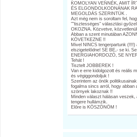
KOMOLYAN VENNÉK, AMIT ÍR
ÉS ELGONDOLKODNÁNAK RAJT
MEGOLDÁS SZERINTÜK .
Azt még nem is soroltam fel, ho
""tisztességes" választási győ
OKOZNA. Közvetve, közvetlenül
Abban a szent minutában AZ
KÖVETKEZNE !!
Mivel NINCS tengerpartunk (!!!!) 
elszigetelődne! SE BE,- se ki. S
ENERGIAHORDOZÓ, SE NYER
Tehát !
Tisztelt JOBBEREK !
Van e erre kidolgozott és reáli
és végiggondoljuk !
Szerintem az önök politikusainak
fogalma sincs arról, hogy abban 
szörnyek lakoznak !!
Minden választ hálásan veszek
tengere hullámzik.
Előre is KÖSZÖNÖM !