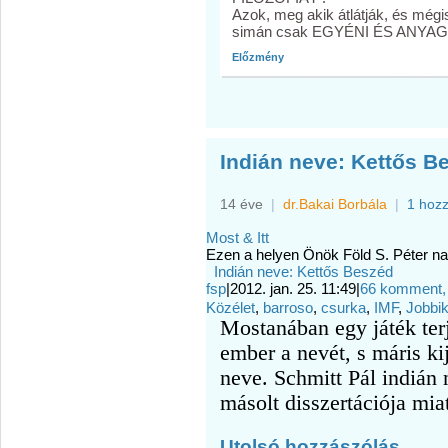
Azok, meg akik átlátják, és mégis
simán csak EGYÉNI ÉS ANYAG
Előzmény
Indián neve: Kettős B
14 éve
|
dr.Bakai Borbála
|
1 hoz
Most & Itt
Ezen a helyen Önök Föld S. Péter nag
Indián neve: Kettős Beszéd
fsp
|
2012. jan. 25. 11:49
|
66 komment, s
Közélet
,
barroso
,
csurka
,
IMF
,
Jobbi
Mostanában egy játék ter
ember a nevét, s máris ki
neve. Schmitt Pál indián 
másolt disszertációja miat
Utolsó hozzászólás