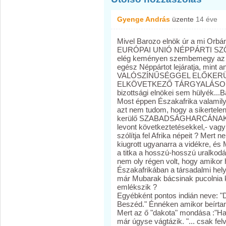
Gyenge András
üzente
14 éve
Mivel Barozo elnök úr a mi Orb
EURÓPAI UNIÓ NÉPPÁRTI SZÖV
elég keményen szembemegy az o
egész Néppártot lejáratja, mint
VALÓSZÍNŰSÉGGEL ELŐKERÜ
ELKÖVETKEZŐ TÁRGYALÁSOK SO
bizottsági elnökei sem hülyék...B
Most éppen Északafrika valamil
azt nem tudom, hogy a sikertelen
kerülő SZABADSÁGHARCÁNAK hitel
levont következtetésekkel,- vagy
szólítja fel Afrika népeit ? Mert 
kiugrott ugyanarra a vidékre, és
a titka a hosszú-hosszú uralko
nem oly régen volt, hogy amikor h
Északafrikában a társadalmi helyz
már Mubarak bácsinak pucolnia ke
emlékszik ?
Egyébként pontos indián neve: "
Beszéd." Énnéken amikor beírtam
Mert az ő "dakota" mondása :"Ha m
már úgyse vágtázik. "... csak felv