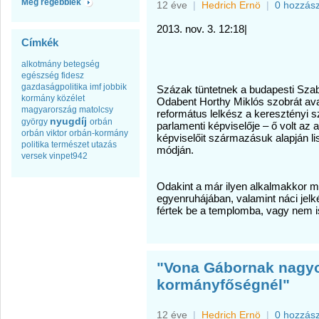
Még régebbiek
12 éve
|
Hedrich Ernö
|
0 hozzás
2013. nov. 3. 12:18|
Címkék
alkotmány
betegség
egészség
fidesz
gazdaságpolitika
imf
jobbik
Százak tüntetnek a budapesti Szab
kormány
közélet
Odabent Horthy Miklós szobrát av
magyarország
matolcsy
református lelkész a keresztényi s
nyugdíj
györgy
orbán
parlamenti képviselője – ő volt az
orbán viktor
orbán-kormány
képviselőit származásuk alapján li
politika
természet
utazás
módján.
versek
vinpet942
Odakint a már ilyen alkalmakkor meg
egyenruhájában, valamint náci je
fértek be a templomba, vagy nem i
"Vona Gábornak nagyo
kormányfőségnél"
12 éve
|
Hedrich Ernö
|
0 hozzás