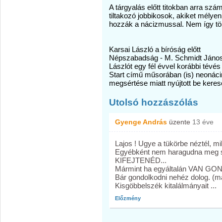
A tárgyalás előtt titokban arra sz
tiltakozó jobbikosok, akiket mélyen
hozzák a nácizmussal. Nem így tör
Karsai László a bíróság előtt
Népszabadság - M. Schmidt János A 
Lászlót egy fél évvel korábbi tév
Start című műsorában (is) neonácin
megsértése miatt nyújtott be kerese
Utolsó hozzászólás
Gyenge András
üzente
13 éve
Lajos ! Ugye a tükörbe néztél, m
Egyébként nem haragudna meg
KIFEJTENÉD...
Mármint ha egyáltalán VAN G
Bár gondolkodni nehéz dolog. (m
Kisgöbbelszék kitalálmányait ...
Előzmény