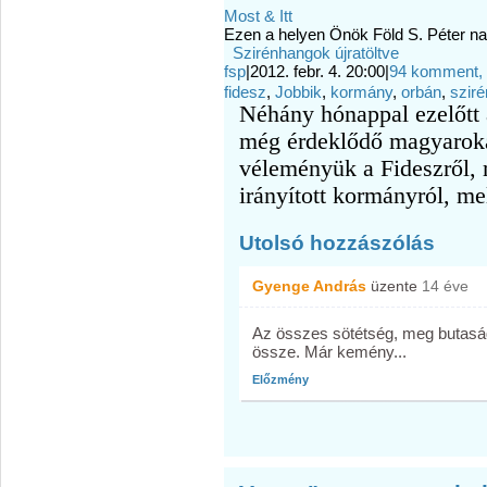
Most & Itt
Ezen a helyen Önök Föld S. Péter nag
Szirénhangok újratöltve
fsp
|
2012. febr. 4. 20:00
|
94 komment, s
fidesz
,
Jobbik
,
kormány
,
orbán
,
szir
Néhány hónappal ezelőtt a
még érdeklődő magyaroka
véleményük a Fideszről, m
irányított kormányról, mel
Utolsó hozzászólás
Gyenge András
üzente
14 éve
Az összes sötétség, meg butasá
össze. Már kemény...
Előzmény