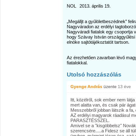
NOL 2013. április 19.
„Megálljt a gyűlöletbeszédnek” fel
Nagyváradon az erdélyi tagtoborzó k
Nagyváradi fiatalok egy csoportja 
hogy Szávay István országgyűlési 
elnöke sajtótájékoztatót tartson.
Az érezhetően zavarban lévő magya
fiatalokkal.
Utolsó hozzászólás
Gyenge András
üzente
13 éve
Itt, közélről, sok ember nem látja
mert alatta van, és csak pár ágat-
Messzebbről jobban látszik a fa, 
AZ erdélyi magyarok ráadásul 
PARASZTÉSSZEL.
Amivel se a "kisgöbbelsz" Novák 
szerencsére.....a Fidesz se áll túl
ügyben, mármint józan ész, szó 