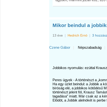
Mikor beindul a jobbik
13 éve
|
Hedrich Ernö
|
3 hozzás
Czene Gábor
|
Népszabadság
|
Jobbikos nyomulás: ezúttal Krausz 
Peres ügyek - A történészt a „ko
Ha egy üzlet beindul: a Jobbik a kö
bíróság elé, a jobbikos kötődésű
történészt jelent föl, Krausz Ta
tagadása” miatt. Már csak az a k
Elődöt, a Jobbik alelnökét is perbe 