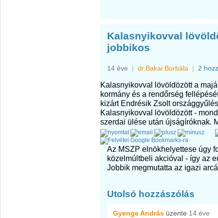
Kalasnyikovval lövöldö
jobbikos
14 éve
|
dr.Bakai Borbála
|
2 hoz
Kalasnyikovval lövöldözött a majá
kormány és a rendőrség fellépését
kizárt Endrésik Zsolt országgyűlés
Kalasnyikovval lövöldözött - mon
szerdai ülése után újságíróknak. 
Az MSZP elnökhelyettese úgy fo
közelmúltbeli akcióval - így az 
Jobbik megmutatta az igazi arcá
Utolsó hozzászólás
Gyenge András
üzente
14 éve