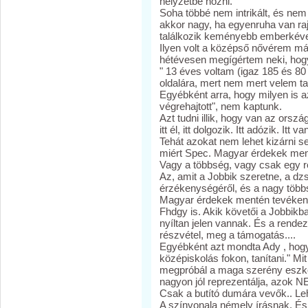
helyzetbe hozni.
Soha többé nem intrikált, és nem
akkor nagy, ha egyenruha van ra
találkozik keményebb emberkéve
Ilyen volt a középső nővérem máso
hétévesen megígértem neki, hog
" 13 éves voltam (igaz 185 és 80
oldalára, mert nem mert velem tal
Egyébként arra, hogy milyen is 
végrehajtott", nem kaptunk.
Azt tudni illik, hogy van az orsz
itt él, itt dolgozik. Itt adózik. Itt 
Tehát azokat nem lehet kizárni s
miért Spec. Magyar érdekek men
Vagy a többség, vagy csak egy ré
Az, amit a Jobbik szeretne, a dzs
érzékenységéről, és a nagy többsé
Magyar érdekek mentén tevékeny
Fhdgy is. Akik követői a Jobbikb
nyíltan jelen vannak. És a rendez
részvétel, meg a támogatás....
Egyébként azt mondta Ady , ho
középiskolás fokon, tanítani." Mi
megpróbál a maga szerény eszköze
nagyon jól reprezentálja, azok N
Csak a butító dumára vevők.. L
A színvonala némely írásnak. És