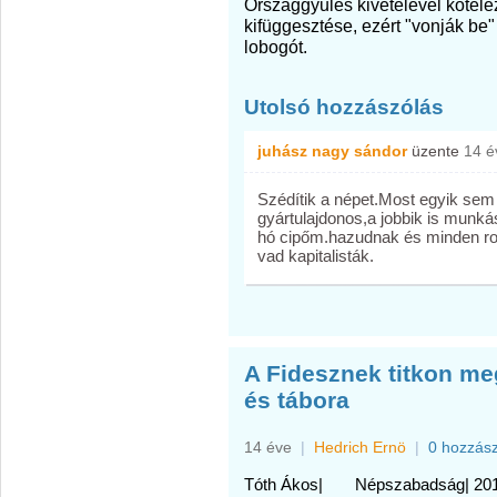
Országgyűlés kivételével kötel
kifüggesztése, ezért "vonják be
lobogót.
Utolsó hozzászólás
juhász nagy sándor
üzente
14 é
Szédítik a népet.Most egyik sem a
gyártulajdonos,a jobbik is munká
hó cipőm.hazudnak és minden ros
vad kapitalisták.
A Fidesznek titkon meg
és tábora
14 éve
|
Hedrich Ernö
|
0 hozzás
Tóth Ákos|
Népszabadság| 2011