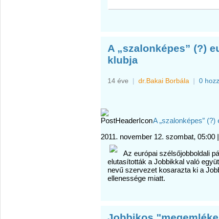
A „szalonképes” (?) e
klubja
14 éve
|
dr.Bakai Borbála
|
0 hoz
A „szalonképes” (?)
2011. november 12. szombat, 05:00 
Az európai szélsőjobboldali pá
elutasították a Jobbikkal való eg
nevű szervezet kosarazta ki a Jobb
ellenessége miatt.
Jobbikos "megemlékez