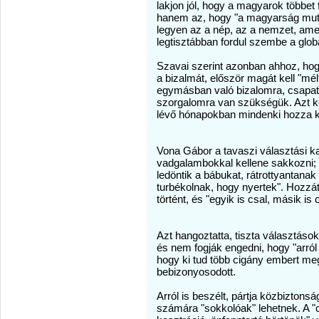
lakjon jól, hogy a magyarok többe
hanem az, hogy "a magyarság muta
legyen az a nép, az a nemzet, ame
legtisztábban fordul szembe a globá
Szavai szerint azonban ahhoz, ho
a bizalmát, először magát kell "mél
egymásban való bizalomra, csapat
szorgalomra van szükségük. Azt kért
lévő hónapokban mindenki hozza 
Vona Gábor a tavaszi választási k
vadgalambokkal kellene sakkozni; a
ledöntik a bábukat, rátrottyantana
turbékolnak, hogy nyertek". Hozzáte
történt, és "egyik is csal, másik is c
Azt hangoztatta, tiszta választások
és nem fogják engedni, hogy "arról
hogy ki tud több cigány embert meg
bebizonyosodott.
Arról is beszélt, pártja közbizton
számára "sokkolóak" lehetnek. A "