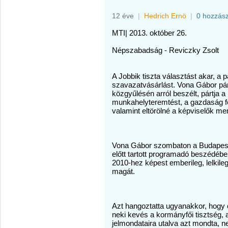
12 éve
|
Hedrich Ernö
|
0 hozzás
MTI| 2013. október 26.
Népszabadság - Reviczky Zsolt
A Jobbik tiszta választást akar, a
szavazatvásárlást. Vona Gábor párte
közgyűlésén arról beszélt, pártja 
munkahelyteremtést, a gazdaság fel
valamint eltörölné a képviselők men
Vona Gábor szombaton a Budapest 
előtt tartott programadó beszédébe
2010-hez képest emberileg, lelkile
magát.
Azt hangoztatta ugyanakkor, hogy 
neki kevés a kormányfői tisztség,
jelmondataira utalva azt mondta, n