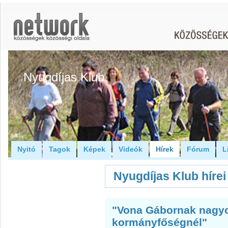
Nyugdíjas Klub
Nyitó
Tagok
Képek
Videók
Hírek
Fórum
L
Nyugdíjas Klub hírei
"Vona Gábornak nagyo
kormányfőségnél"