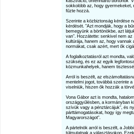
kasztráció, önfenntartó börtönök" 
sokkolóbb az, hogy gyermekeket, n
fűzte hozzá.
Szerinte a közbiztonság kérdése n
kérdését. "Azt mondják, hogy a bűn
bemegyünk a börtönökbe, azt látju
van". Hozzátette: senkivel nem az
kultúrája, hanem az, hogy vannak a
normákat, csak azért, mert ők cig
A foglalkoztatásról azt mondta, va
szükség, és ez az egyik legfont
közmunkahelyek, hanem tisztessé
Arról is beszélt, az elszámoltatásna
mentelmi jogot, továbbá szerinte a
viselniük, hiszen ők hozzák a törv
Vona Gábor azt is mondta, hatalom
országgyűlésben, a kormányban kik
szívük vagy a pénztárcájuk", és nyi
párttámogatásokat, hogy így megtud
Magyarországot".
A pártelnök arról is beszélt, a Job
túlmutatnak a választásokon. Ezek 