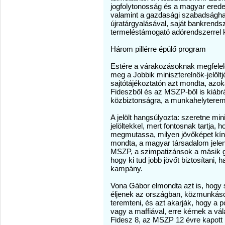
jogfolytonosság és a magyar eredet-
valamint a gazdasági szabadsághar
újratárgyalásával, saját bankrendsz
termeléstámogató adórendszerrel k
Három pillérre épülő program
Estére a várakozásoknak megfelel
meg a Jobbik miniszterelnök-jelölt
sajtótájékoztatón azt mondta, azok
Fideszből és az MSZP-ből is kiábrá
közbiztonságra, a munkahelyterem
A jelölt hangsúlyozta: szeretne mini
jelöltekkel, mert fontosnak tartja, h
megmutassa, milyen jövőképet kín
mondta, a magyar társadalom jelent
MSZP, a szimpatizánsok a másik győ
hogy ki tud jobb jövőt biztosítani, 
kampány.
Vona Gábor elmondta azt is, hogy
éljenek az országban, közmunkáso
teremteni, és azt akarják, hogy a p
vagy a maffiával, erre kérnek a vál
Fidesz 8, az MSZP 12 évre kapott b