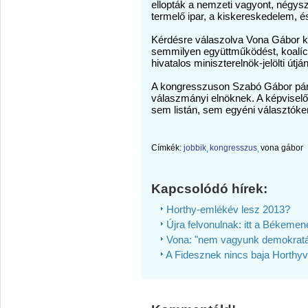
ellopták a nemzeti vagyont, négysz
termelő ipar, a kiskereskedelem, és
Kérdésre válaszolva Vona Gábor kij
semmilyen együttműködést, koalíció
hivatalos miniszterelnök-jelölti útj
A kongresszuson Szabó Gábor párt
válaszmányi elnöknek. A képviselő
sem listán, sem egyéni választóke
Címkék:
jobbik
kongresszus
vona gábor
Kapcsolódó hírek:
Horthy-emlékév lesz 2013?
Újra felvonulnak: itt a Békemen
Vona: "nem vagyunk demokrat
A Fidesznek nincs baja Horthyv