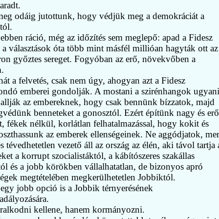
aradt.
eg odáig jutottunk, hogy védjük meg a demokráciát a
tól.
ebben ráció, még az időzítés sem meglepő: apad a Fidesz
, a választások óta több mint másfél millióan hagyták ott az
on győztes sereget. Fogyóban az erő, növekvőben a
m.
hát a felvetés, csak nem úgy, ahogyan azt a Fidesz
dó emberei gondolják. A mostani a szirénhangok ugyani
gallják az embereknek, hogy csak bennünk bízzatok, majd
védünk benneteket a gonosztól. Ezért építünk nagy és erő
t, fékek nélkül, korlátlan felhatalmazással, hogy kokit és
t oszthassunk az emberek ellenségeinek. Ne aggódjatok, mer
s tévedhetetlen vezető áll az ország az élén, aki távol tartja 
et a korrupt szocialistáktól, a kábítószeres szakállas
tól és a jobb körökben vállalhatatlan, de bizonyos apró
ségek megtételében megkerülhetetlen Jobbiktól.
egy jobb opció is a Jobbik térnyerésének
dályozására.
alkodni kellene, hanem kormányozni.