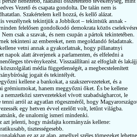
 persze nehezebb, ráadásul összetettebb tevékenység, mint
Kedves Vezető és csapata gondolta. De talán nem is
hatatlan. Szakértelem kell hozzá, és kellő alázat.
lis veszélynek tekintjük a Jobbikot – tekintsük annak -
minden felelősen gondolkodó demokrata közös cselekvésr
. Nem csak a szavak, és nem csupán a pártok tekintetében.
rnek tekinteni az embereket, nem megoldandó feladatnak.
kellene vetni annak a gyakorlatnak, hogy pillanatnyi
et napok alatt átverjenek a parlamenten, és elfeledni a
enőleges törvénykezést. Visszaállítani az elfoglalt és lakájj
t közszolgálati média függetlenségét, a megbecstelenített
ánybíróság jogait és tekintélyét.
győzni kellene a bankokat, a szakszervezeteket, és a
i grémiumokat, hanem meggyőzni őket. És be kellene
i a nemzetközi szervezetekkel vívott szabadságharcot, le
e tenni arról az agyatlan rögeszméről, hogy Magyarországo
vezessék egy hetven évvel ezelőtt volt, letűnt világba.
atnánk, de unalomig ismeri mindenki.
 azt jelenti, hogy másfajta kormányzás kellene:
atikusabb, tisztességesebb.
onalakban ez az az alap, amellyel széles tömegeket lehetne