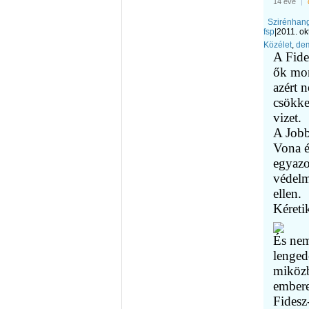
14 éve
|
Szirénhang
fsp
|
2011. ok
Közélet
,
de
A Fide
ők mon
azért 
csökke
vizet.
A Jobb
Vona é
egyazo
védelm
ellen.
Kéreti
És nem
lenged
miközb
embere
Fidesz