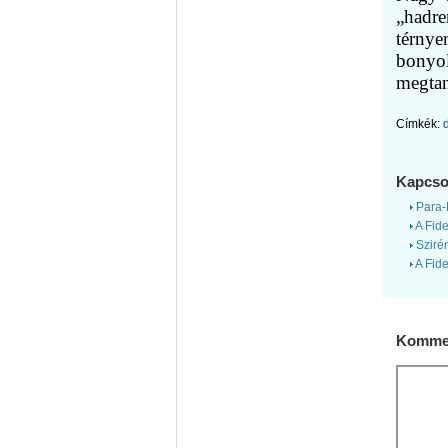
„hadre
térnye
bonyol
megtan
Címkék:
Kapcso
Para-K
A Fide
Szirén
A Fide
Kommen