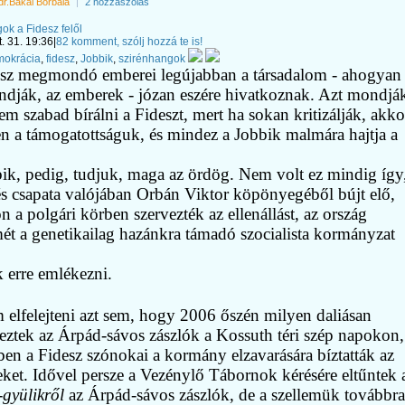
dr.Bakai Borbála
|
2 hozzászólás
ok a Fidesz felől
t. 31. 19:36
|
82 komment, szólj hozzá te is!
mokrácia
,
fidesz
,
Jobbik
,
szirénhangok
sz megmondó emberei legújabban a társadalom - ahogyan
dják, az emberek - józan eszére hivatkoznak. Azt mondjá
nem szabad bírálni a Fideszt, mert ha sokan kritizálják, akko
n a támogatottságuk, és mindez a Jobbik malmára hajtja a
ik, pedig, tudjuk, maga az ördög. Nem volt ez mindig így
s csapata valójában Orbán Viktor köpönyegéből bújt elő,
n a polgári körben szervezték az ellenállást, az ország
ét a genetikailag hazánkra támadó szocialista kormányzat
k erre emlékezni.
 elfelejteni azt sem, hogy 2006 őszén milyen daliásan
eztek az Árpád-sávos zászlók a Kossuth téri szép napokon,
en a Fidesz szónokai a kormány elzavarására bíztatták az
ket. Idővel persze a Vezénylő Tábornok kérésére eltűntek 
-
gyülikről
az Árpád-sávos zászlók, de a szellemük továbbra