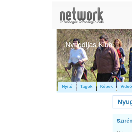
Nyugdíjas Klub
Nyitó
Tagok
Képek
Vide
Nyug
Sziré