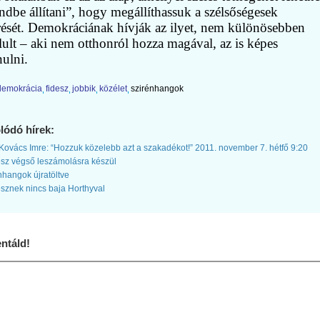
ndbe állítani”, hogy megállíthassuk a szélsőségesek
rését. Demokráciának hívják az ilyet, nem különösebben
ult – aki nem otthonról hozza magával, az is képes
ulni.
demokrácia
fidesz
jobbik
közélet
szirénhangok
lódó hírek:
ovács Imre: “Hozzuk közelebb azt a szakadékot!” 2011. november 7. hétfő 9:20
sz végső leszámolásra készül
hangok újratöltve
sznek nincs baja Horthyval
táld!