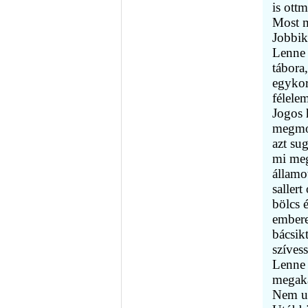
is ottm
Most m
Jobbik
Lenne 
tábora
egykor
félele
Jogos 
megmon
azt su
mi meg
államo
saller
bölcs é
emberek
bácsik
szíves
Lenne 
megaka
Nem ur