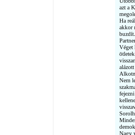
Utóbbi
azt a 
megold
Ha reá
akkor 
buzdít
Partne
Véget 
ötletek
visszam
alázot
Alkotm
Nem le
szakma
fejezn
kellen
vissza
Sorolh
Mindez
demokr
Nagy v