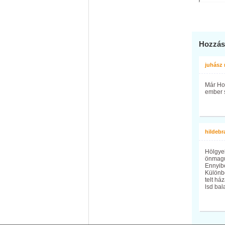
Hozzás
juhász
Már Hom
ember 
hildebr
Hölgye
önmaguk
Ennyibe
Különbe
telt há
lsd bal