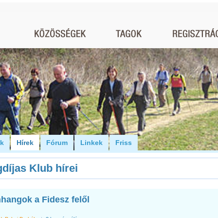
ók
Hírek
Fórum
Linkek
Friss
díjas Klub hírei
nhangok a Fidesz felől