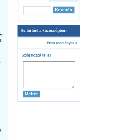
Ez történt a közösségben:
k,
r
Friss események »
Szólj hozzá te is!
,
a