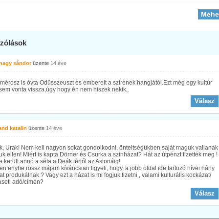
zólások
 nagy sándor
üzente
14 éve
érosz is óvta Odüsszeuszt és embereit a szirének hangjától.Ezt még egy kultúr
sem vonta vissza,úgy hogy én nem hiszek nekik,.
Válasz
and katalin
üzente
14 éve
k, Urak! Nem kell nagyon sokat gondolkodni, önteltségükben saját maguk vallanak
 ellen! Miért is kapta Dörner és Csurka a színházat? Hát az útpénzt fizették meg !
 került annó a séta a Deák tértől az Astoriáig!
n enyhe rossz májam kíváncsian figyeli, hogy, a jobb oldal ide tartozó hívei hány
zat produkálnak ? Vagy ezt a házat is mi fogjuk fizetni , valami kulturális kockázat/
aseti adó/címén?
Válasz