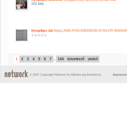
102 kép
Nyugdijas dal
(kép)
,
AKIK A FACEBOOKON IS RAJTA VANNA
1
2
3
4
5
6
7
...
144
következő
utolsó
© 2007 Copyright Network.hu Minden jog fenntartva.
Impress