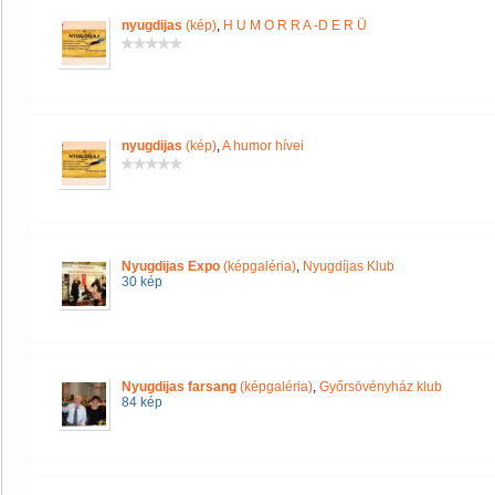
nyugdijas
(kép)
,
H U M O R R A -D E R Ü
nyugdijas
(kép)
,
A humor hívei
Nyugdijas Expo
(képgaléria)
,
Nyugdíjas Klub
30 kép
Nyugdijas farsang
(képgaléria)
,
Győrsövényház klub
84 kép