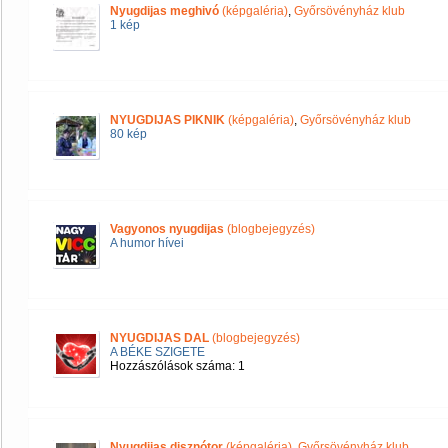
Nyugdijas meghivó
(képgaléria)
,
Győrsövényház klub
1 kép
NYUGDIJAS PIKNIK
(képgaléria)
,
Győrsövényház klub
80 kép
Vagyonos nyugdijas
(blogbejegyzés)
A humor hívei
NYUGDIJAS DAL
(blogbejegyzés)
A BÉKE SZIGETE
Hozzászólások száma: 1
Nyugdijas disznótor
(képgaléria)
,
Győrsövényház klub