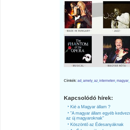
Címkék:
ad
amely
az
interneten
magyar
Kapcsolódó hírek:
Kié a Magyar állam ?
"A magyar állam egyéb kedvezmé
az új magyaroknak"
Köszöntő az Édesanyáknak