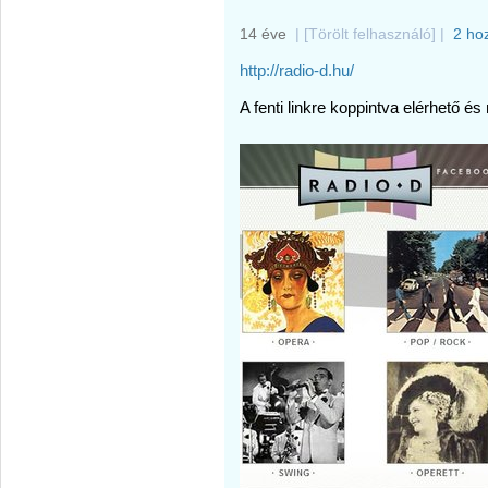
14 éve
|
[Törölt felhasználó]
|
2 ho
http://radio-d.hu/
A fenti linkre koppintva elérhető és 