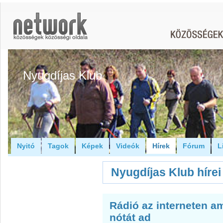
Nyugdíjas Klub
Nyitó
Tagok
Képek
Videók
Hírek
Fórum
L
Nyugdíjas Klub hírei
Rádió az interneten 
nótát ad