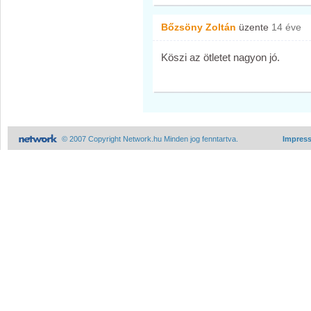
Bőzsöny Zoltán
üzente
14 éve
Köszi az ötletet nagyon jó.
© 2007 Copyright Network.hu Minden jog fenntartva.
Impres