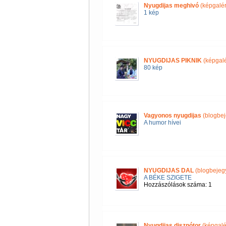
Nyugdijas meghivó
(képgalér
1 kép
NYUGDIJAS PIKNIK
(képgalé
80 kép
Vagyonos nyugdijas
(blogbej
A humor hívei
NYUGDIJAS DAL
(blogbejeg
A BÉKE SZIGETE
Hozzászólások száma: 1
Nyugdijas disznótor
(képgalé