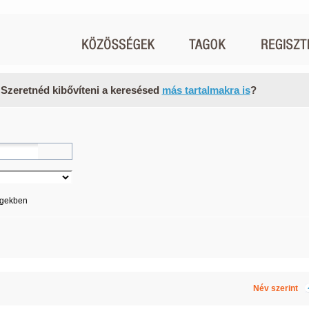
 Szeretnéd kibővíteni a keresésed
más tartalmakra is
?
égekben
Név szerint