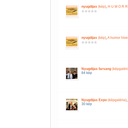
nyugdijas
(kép)
,
H U M O R R 
nyugdijas
(kép)
,
A humor híve
Nyugdijas farsang
(képgaléri
84 kép
Nyugdijas Expo
(képgaléria)
30 kép