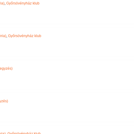
ia)
,
Győrsövényház klub
ria)
,
Győrsövényház klub
egyzés)
yzés)
ria)
,
Győrsövényház klub