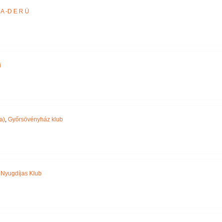
A -D E R Ü
i
a)
,
Győrsövényház klub
,
Nyugdíjas Klub