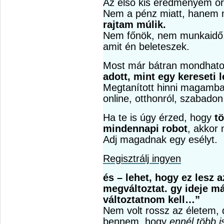
Az első kis eredményem óri
Nem a pénz miatt, hanem
rajtam múlik.
Nem főnök, nem munkaidő
amit én beleteszek.
Most már bátran mondhato
adott, mint egy kereseti 
Megtanított hinni magamban
online, otthonról, szabadon
Ha te is úgy érzed, hogy
t
mindennapi robot
, akkor 
Adj magadnak egy esélyt.
Regisztrálj ingyen
és
– lehet, hogy ez lesz 
megváltoztat.
gy ideje m
változtatnom kell…”
Nem volt rossz az életem, 
bennem, hogy
ennél több i