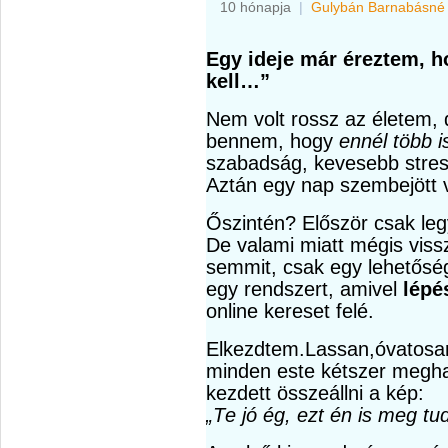
10 hónapja
|
Gulybán Barnabásné
Egy ideje már éreztem, h
kell…”
Nem volt rossz az életem, 
bennem, hogy
ennél több i
szabadság, kevesebb stres
Aztán egy nap szembejött
Őszintén? Először csak leg
De valami miatt mégis viss
semmit, csak egy lehetősé
egy rendszert, amivel
lépé
online kereset felé.
Elkezdtem.Lassan,óvatosa
minden este kétszer megha
kezdett összeállni a kép:
„Te jó ég, ezt én is meg tu