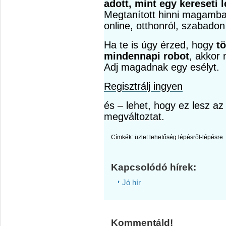
adott, mint egy kereseti 
Megtanított hinni magamban
online, otthonról, szabadon
Ha te is úgy érzed, hogy
t
mindennapi robot
, akkor 
Adj magadnak egy esélyt.
Regisztrálj ingyen
és
– lehet, hogy ez lesz az
megváltoztat.
Címkék:
üzlet lehetőség lépésről-lépésre
Kapcsolódó hírek:
Jó hír
Kommentáld!