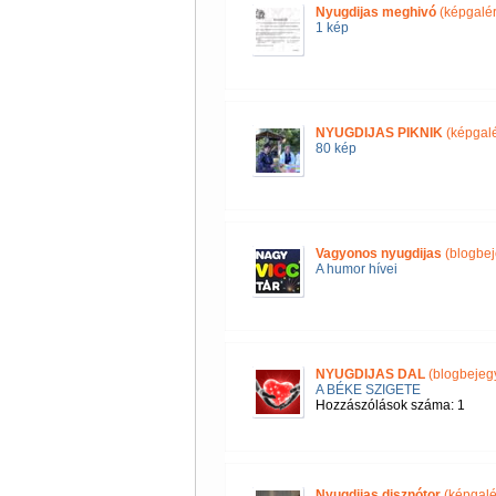
Nyugdijas meghivó
(képgalér
1 kép
NYUGDIJAS PIKNIK
(képgalé
80 kép
Vagyonos nyugdijas
(blogbej
A humor hívei
NYUGDIJAS DAL
(blogbejeg
A BÉKE SZIGETE
Hozzászólások száma: 1
Nyugdijas disznótor
(képgalé