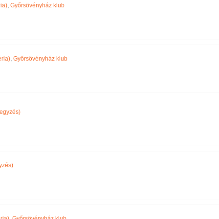
ia)
,
Győrsövényház klub
ria)
,
Győrsövényház klub
egyzés)
yzés)
ria)
,
Győrsövényház klub