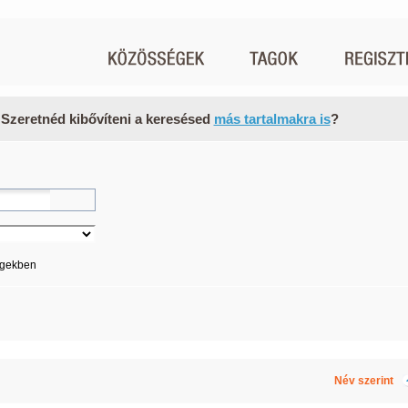
 Szeretnéd kibővíteni a keresésed
más tartalmakra is
?
égekben
Név szerint