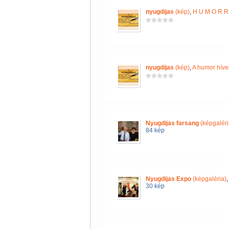
nyugdijas
(kép)
,
H U M O R R 
nyugdijas
(kép)
,
A humor híve
Nyugdijas farsang
(képgaléri
84 kép
Nyugdijas Expo
(képgaléria)
30 kép