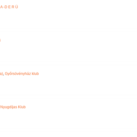
A -D E R Ü
i
a)
,
Győrsövényház klub
,
Nyugdíjas Klub