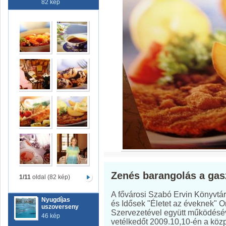
82 kép
Zenés barangolás a gas
1/11
oldal (82 kép)
A fővárosi Szabó Ervin Könyvtá
Nyugdíjas
és Idősek "Életet az éveknek" 
uszoverseny
Szervezetével együtt működésé
46 kép
vetélkedőt 2009.10,10-én a közp