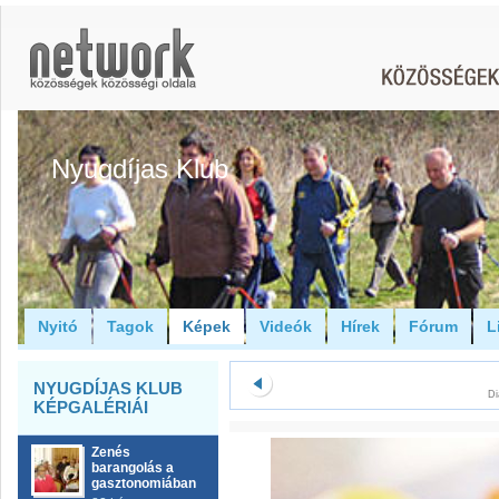
Nyugdíjas Klub
Nyitó
Tagok
Képek
Videók
Hírek
Fórum
L
NYUGDÍJAS KLUB
Di
KÉPGALÉRIÁI
Zenés
barangolás a
gasztonomiában