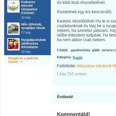
és több klub részvételével.
Kellemes
Húsvéti
Ünnepeket
Kezdetnek egy kis kevcsináló.
Kívánok!
20 kép
Kedves nézelődőnk! Ha te is szer
Idős otthonok,
családunknak és lépj be a nyugdí
nyugdíjas házak
nekem, ha szeretsz játszani, ho
27 kép
időbe értesíteni tudjalak. Ha te
ha nem akkor csak nekem.
Nyugdijasklubok
találkozása
Révfülöpön
Címkék:
gasztronómia
jjáték
verseny c
20 kép
Kategória:
Saját
Böngéssz a galériák
között!
Feltöltötte:
Mészáros Istvánné M
Látta 355 ember.
Értékeld!
Kommentáld!