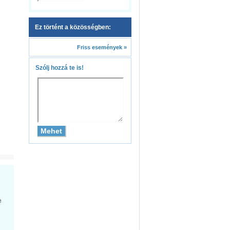
Ez történt a közösségben:
Friss események »
Szólj hozzá te is!
e