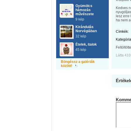
Gyümölcs
Kedves né
hámozás
nyugdíjas
művészete
lesz erre
9 kép
ha nem a
Kirándulás
Norvégiában
Címkék:
32 kép
Kategória
Ételek, italok
Feltöltött
45 kép
Látta 410
Böngéssz a galériák
között!
Értékel
Kommen