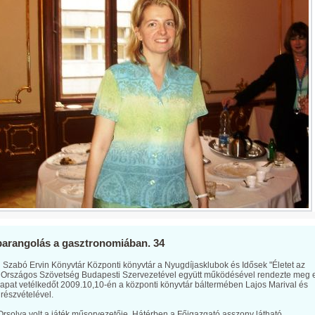
barangolás a gasztronomiában. 34
i Szabó Ervin Könyvtár Központi könyvtár a Nyugdíjasklubok és Idősek "Életet az
 Országos Szövetség Budapesti Szervezetével együtt működésével rendezte meg 
pat vetélkedőt 2009.10,10-én a központi könyvtár báltermében Lajos Marival és
 részvételével.
rsolya volt a játék műsorvezetője, Hátérben a Főigazgató asszony látható.