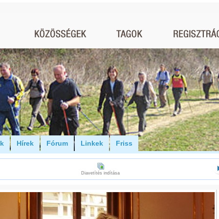
ók
Hírek
Fórum
Linkek
Friss
Diavetítés indítása