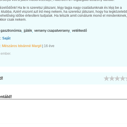
zelődőnk! Ha te is szeretsz játszani, légy tagja nagy családunknak és lépj be a
 klubba. Azért viszont azt írd meg nekem, ha szeretsz játszani, hogy ha legközeleb
 lehetőség időbe értesíteni tudjalak. Ha tetszik amit csinálunk mond el mindenkinek,
kkor csak nekem.
gasztronómia
jjáték
verseny csapatverseny
vetélkedő
:
Saját
e:
Mészáros Istvánné Margit
|
16 éve
 ember.
d!
táld!