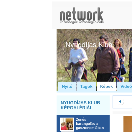
Nyugdíjas Klub
Nyitó
Tagok
Képek
Vide
NYUGDÍJAS KLUB
KÉPGALÉRIÁI
Zenés
barangolás a
gasztonomiában