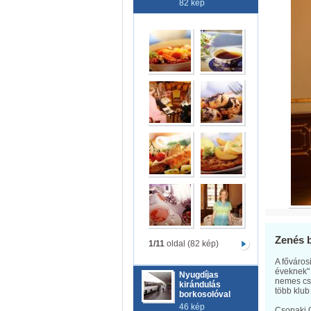
82 kép
Zenés 
1/11
oldal (82 kép)
A főváros
éveknek"
Nyugdíjas
nemes csa
kirándulás
több klub
borkosolóval
46 kép
Csopaki O