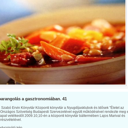
barangolás a gasztronomiában. 41
i Szabó Ervin Könyvtár Központi könyvtár a Nyugdíjasklubok és Idősek "Életet az
 Országos Szövetség Budapesti Szervezetével együtt működésével rendezte meg 
pat vetélkedőt 2009.10,10-én a központi könyvtár báltermében Lajos Marival és
 részvételével.
edvcsináló kép.