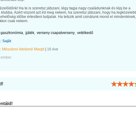
zelődőnk! Ha te is szeretsz játszani, légy tagja nagy családunknak és lépj be a
 klubba. Azért viszont azt írd meg nekem, ha szeretsz játszani, hogy ha legközeleb
 lehetőség időbe értesíteni tudjalak. Ha tetszik amit csinálunk mond el mindenkinek,
kkor csak nekem.
gasztronómia
jjáték
verseny csapatverseny
vetélkedő
:
Saját
e:
Mészáros Istvánné Margit
|
16 éve
 ember.
d!
táld!