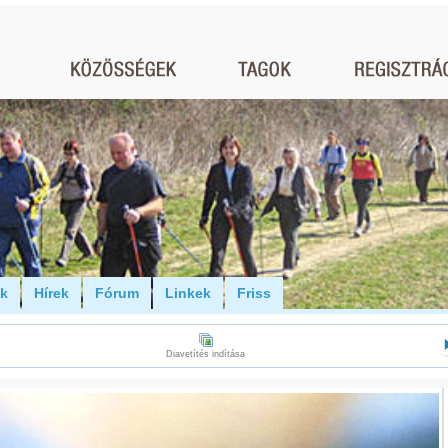
ók
Hírek
Fórum
Linkek
Friss
Diavetítés indítása