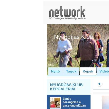
Nyugdíjas Klub
Nyitó
Tagok
Képek
Vide
NYUGDÍJAS KLUB
KÉPGALÉRIÁI
Zenés
barangolás a
gasztonomiában