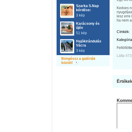
Szarka S.Nap
Kedves né
kérdése:
nyugdíjas
3 kép
lesz erre
ha nem a
Karácsony és
újév
Címkék:
51 kép
Kategória
Hajókirándulás
Vácra
Feltöltött
3 kép
Látta 473
Böngéssz a galériák
között!
Értékel
Kommen