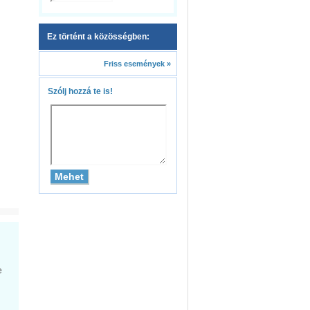
Ez történt a közösségben:
Friss események »
Szólj hozzá te is!
e