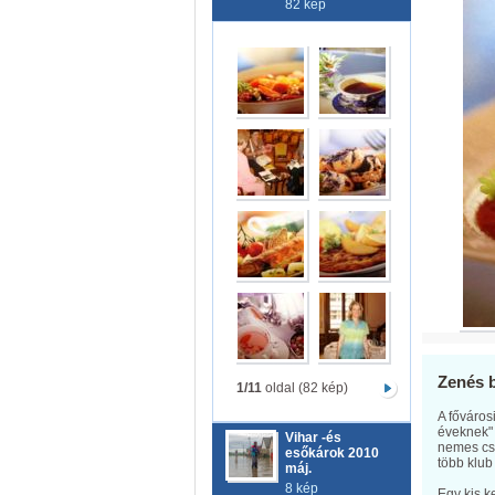
82 kép
Zenés 
1/11
oldal (82 kép)
A főváros
éveknek"
Vihar -és
nemes csa
esőkárok 2010
több klub
máj.
8 kép
Egy kis k