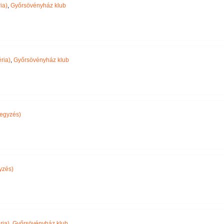
ia)
,
Győrsövényház klub
ria)
,
Győrsövényház klub
egyzés)
yzés)
ria)
,
Győrsövényház klub