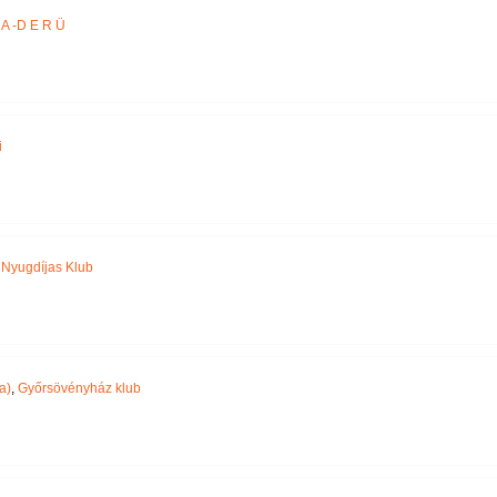
A -D E R Ü
i
,
Nyugdíjas Klub
a)
,
Győrsövényház klub