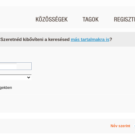
 Szeretnéd kibővíteni a keresésed
más tartalmakra is
?
égekben
Név szerint