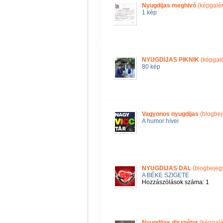
Nyugdijas meghivó
(képgalér
1 kép
NYUGDIJAS PIKNIK
(képgalé
80 kép
Vagyonos nyugdijas
(blogbej
A humor hívei
NYUGDIJAS DAL
(blogbejeg
A BÉKE SZIGETE
Hozzászólások száma: 1
Nyugdijas disznótor
(képgalé