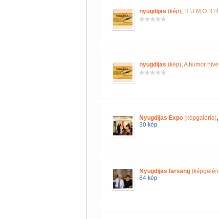
nyugdijas
(kép)
,
H U M O R R 
nyugdijas
(kép)
,
A humor híve
Nyugdijas Expo
(képgaléria)
30 kép
Nyugdijas farsang
(képgaléri
84 kép