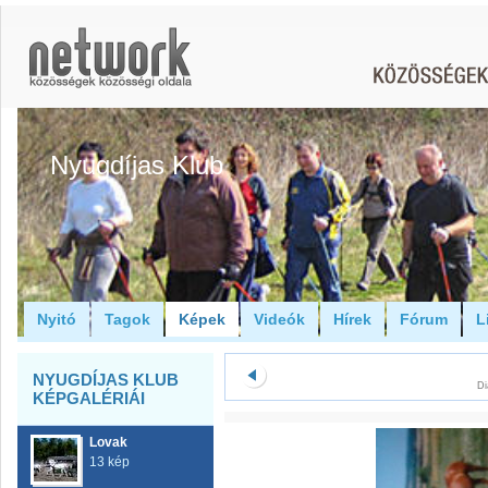
Nyugdíjas Klub
Nyitó
Tagok
Képek
Videók
Hírek
Fórum
L
NYUGDÍJAS KLUB
Di
KÉPGALÉRIÁI
Lovak
13 kép