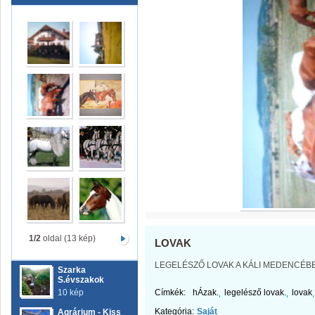
1/2
oldal (13 kép)
LOVAK
LEGELÉSZŐ LOVAK A KÁLI MEDENCÉBE
Szarka
S.évszakok
10 kép
Címkék:
hÁzak.
legelésző lovak.
lovak
Kategória:
Saját
Agrárium - Kiss