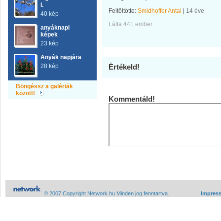
I.
Feltöltötte:
Smidhoffer Antal
|
14 éve
40 kép
Látta 441 ember.
anyáknapi
képek
23 kép
Anyák napjára
28 kép
Értékeld!
Böngéssz a galériák
között!
Kommentáld!
© 2007 Copyright Network.hu Minden jog fenntartva.
Impres