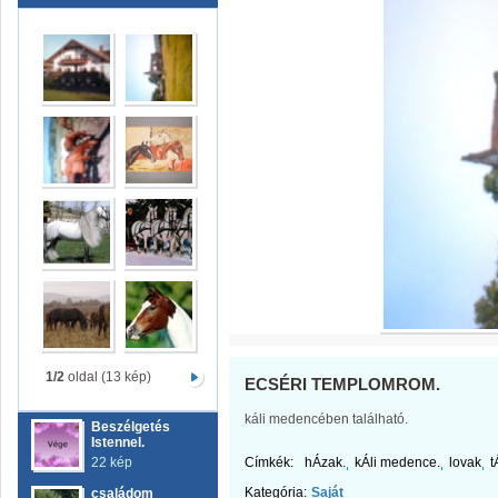
1/2
oldal (13 kép)
ECSÉRI TEMPLOMROM.
káli medencében található.
Beszélgetés
Istennel.
22 kép
Címkék:
hÁzak.
kÁli medence.
lovak
t
Kategória:
Saját
családom