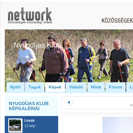
Nyugdíjas Klub
Nyitó
Tagok
Képek
Videók
Hírek
Fórum
L
NYUGDÍJAS KLUB
Di
KÉPGALÉRIÁI
Lovak
13 kép