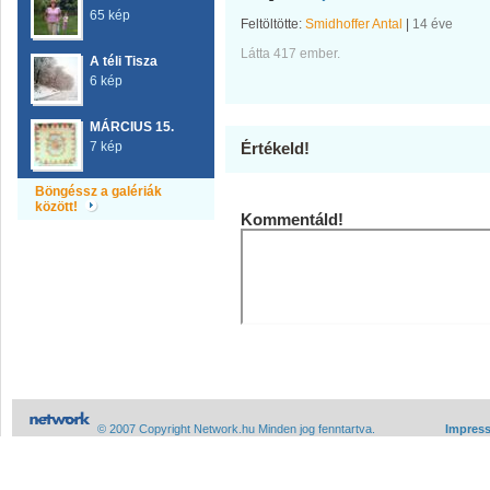
65 kép
Feltöltötte:
Smidhoffer Antal
|
14 éve
Látta 417 ember.
A téli Tisza
6 kép
MÁRCIUS 15.
7 kép
Értékeld!
Böngéssz a galériák
között!
Kommentáld!
© 2007 Copyright Network.hu Minden jog fenntartva.
Impres