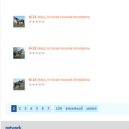
ló 21
(kép)
,
lo lovak lovasok birodakma
ló 22
(kép)
,
lo lovak lovasok birodakma
ló 23
(kép)
,
lo lovak lovasok birodakma
1
2
3
4
5
6
7
...
129
következő
utolsó