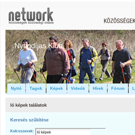
Nyugdíjas Klub
Nyitó
Tagok
Képek
Videók
Hírek
Fórum
L
ló képek találatok
Keresés szűkítése
Kulcsszavak: