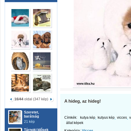
16/44
oldal (347 kép)
A hideg, az hideg!
Szeretet,
barátság
Címkék:
kutya kép
kutyus kép
vicces
v
21 kép
állat képek
Tárnoki Idősek
Kategória:
Vicces