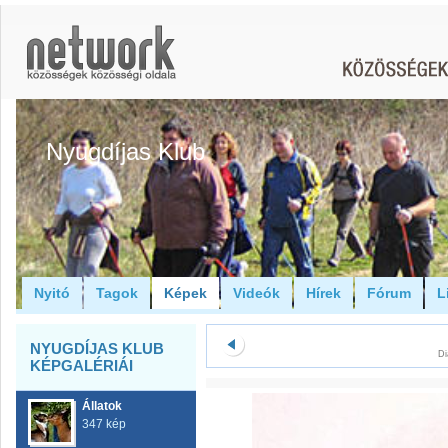
Nyugdíjas Klub
Nyitó
Tagok
Képek
Videók
Hírek
Fórum
L
NYUGDÍJAS KLUB
Di
KÉPGALÉRIÁI
Állatok
347 kép