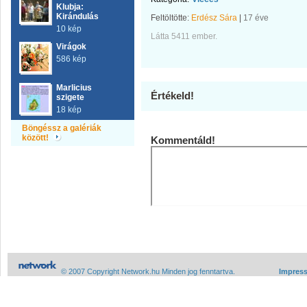
Klubja:
Kirándulás
Feltöltötte:
Erdész Sára
|
17 éve
10 kép
Látta 5411 ember.
Virágok
586 kép
Marlicius
Értékeld!
szigete
18 kép
Böngéssz a galériák
között!
Kommentáld!
© 2007 Copyright Network.hu Minden jog fenntartva.
Impres