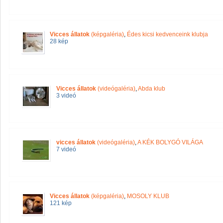
Vicces állatok
(képgaléria)
,
Édes kicsi kedvenceink klubja
28 kép
Vicces állatok
(videógaléria)
,
Abda klub
3 videó
vicces állatok
(videógaléria)
,
A KÉK BOLYGÓ VILÁGA
7 videó
Vicces állatok
(képgaléria)
,
MOSOLY KLUB
121 kép