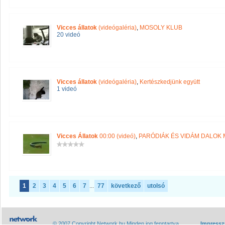
Vicces állatok
(videógaléria)
,
MOSOLY KLUB
20 videó
Vicces állatok
(videógaléria)
,
Kertészkedjünk együtt
1 videó
Vicces Állatok
00:00 (videó)
,
PARÓDIÁK ÉS VIDÁM DALOK
1
2
3
4
5
6
7
...
77
következő
utolsó
© 2007 Copyright Network.hu Minden jog fenntartva.
Impress