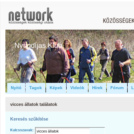
Nyugdíjas Klub
Nyitó
Tagok
Képek
Videók
Hírek
Fórum
L
vicces állatok találatok
Keresés szűkítése
Kulcsszavak: