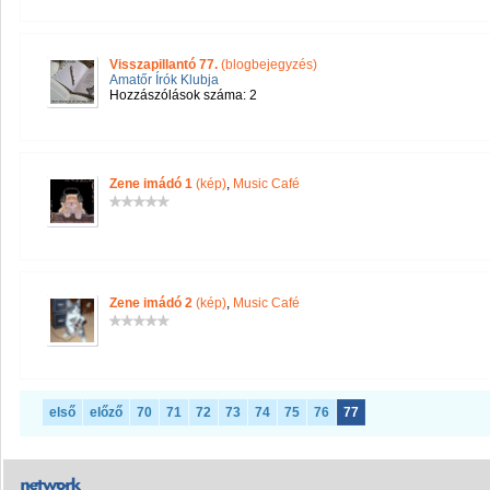
Visszapillantó 77.
(blogbejegyzés)
Amatőr Írók Klubja
Hozzászólások száma: 2
Zene imádó 1
(kép)
,
Music Café
Zene imádó 2
(kép)
,
Music Café
első
előző
70
71
72
73
74
75
76
77