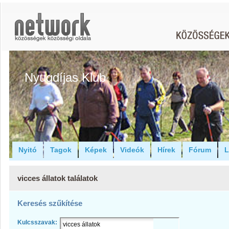
Nyugdíjas Klub
Nyitó
Tagok
Képek
Videók
Hírek
Fórum
L
vicces állatok találatok
Keresés szűkítése
Kulcsszavak: