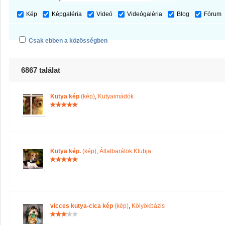
Kép
Képgaléria
Videó
Videógaléria
Blog
Fórum
Csak ebben a közösségben
6867 találat
Kutya kép
(kép)
,
Kutyaimádók
Kutya kép.
(kép)
,
Állatbarátok Klubja
vicces kutya-cica kép
(kép)
,
Kölyökbázis