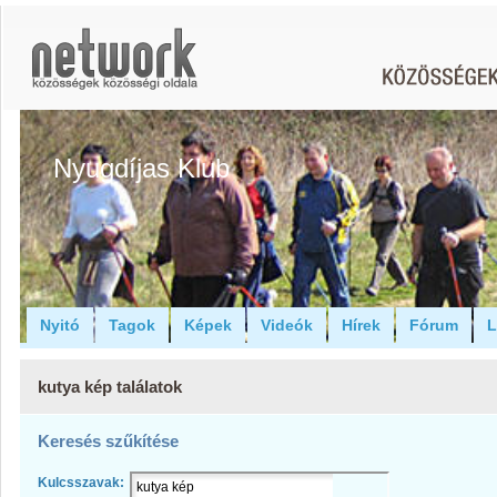
Nyugdíjas Klub
Nyitó
Tagok
Képek
Videók
Hírek
Fórum
L
kutya kép találatok
Keresés szűkítése
Kulcsszavak: