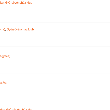
ia)
,
Győrsövényház klub
ria)
,
Győrsövényház klub
egyzés)
yzés)
ria)
,
Győrsövényház klub