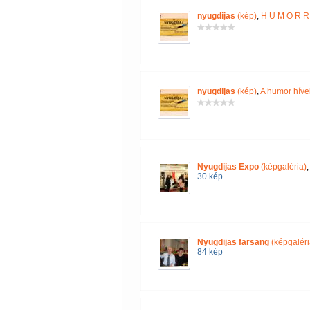
nyugdijas
(kép)
,
H U M O R R 
nyugdijas
(kép)
,
A humor híve
Nyugdijas Expo
(képgaléria)
30 kép
Nyugdijas farsang
(képgaléri
84 kép