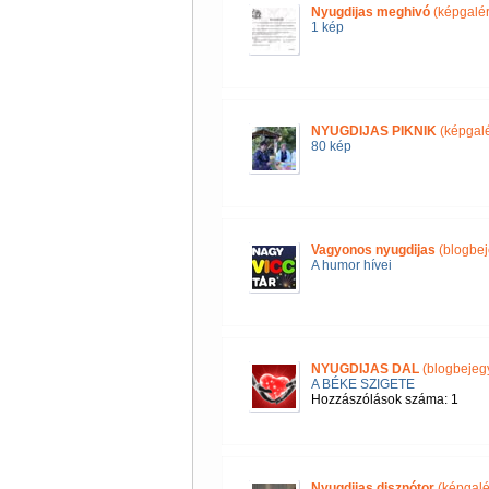
Nyugdijas meghivó
(képgalér
1 kép
NYUGDIJAS PIKNIK
(képgalé
80 kép
Vagyonos nyugdijas
(blogbej
A humor hívei
NYUGDIJAS DAL
(blogbejeg
A BÉKE SZIGETE
Hozzászólások száma: 1
Nyugdijas disznótor
(képgalé