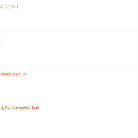
A -D E R Ü
i
,
Nyugdíjas Klub
a)
,
Győrsövényház klub