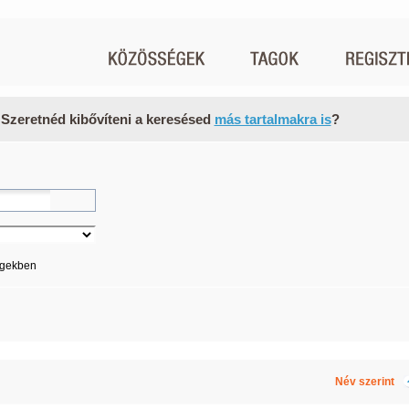
 Szeretnéd kibővíteni a keresésed
más tartalmakra is
?
égekben
Név szerint