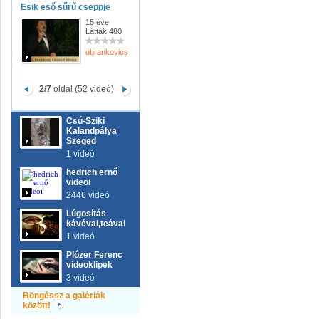
Esik eső sűrű cseppje
15 éve
Látták:480
ubrankovicsferenc
2/7
oldal (52 videó)
Csú-Sziki
Kalandpálya
Szeged
1 videó
hedrich ernő
videoi
2446 videó
Lúgosítás
kávéval,teával
1 videó
Plózer Ferenc
videoklipek
3 videó
Böngéssz a galériák
között!