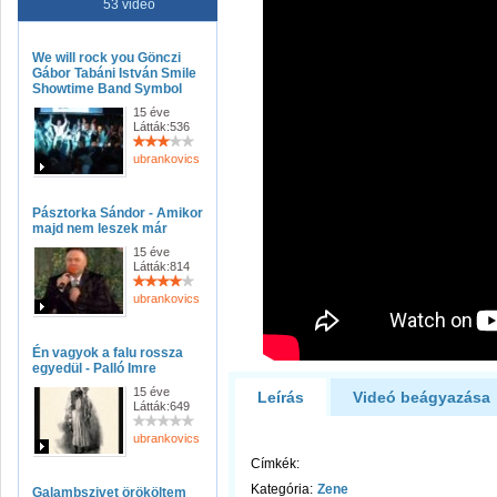
53 videó
We will rock you Gönczi
Gábor Tabáni István Smile
Showtime Band Symbol
15 éve
Látták:536
ubrankovicsferenc
Pásztorka Sándor - Amikor
majd nem leszek már
15 éve
Látták:814
ubrankovicsferenc
Én vagyok a falu rossza
egyedül - Palló Imre
15 éve
Leírás
Videó beágyazása
Látták:649
ubrankovicsferenc
Címkék:
Kategória:
Zene
Galambszivet örököltem