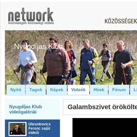
Nyugdíjas Klub
Nyitó
Tagok
Képek
Videók
Hírek
Fórum
L
Galambszivet örököl
Nyugdíjas Klub
videógalériái
Ubrankovics
Ferenc saját
videói