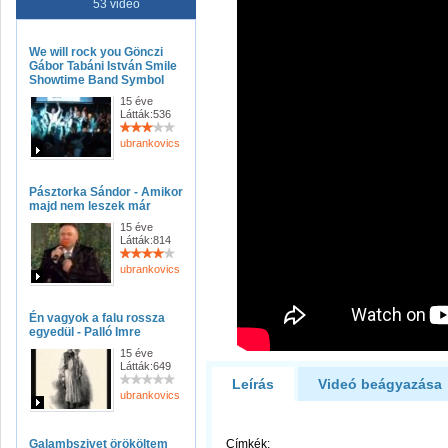
53 videó
We will rock you Gönczi
Gábor Tabáni István Smile
Showtime Band Symbol
15 éve
Látták:536
ubrankovicsferenc
Pásztorka Sándor - Amikor
majd nem leszek már
15 éve
Látták:814
ubrankovicsferenc
Én vagyok a falu rossza
egyedül - Palló Imre
15 éve
Látták:649
Leírás
Videó beágyazása
ubrankovicsferenc
Galambszivet örököltem
Címkék: