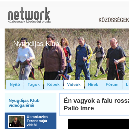
Nyugdíjas Klub
Nyitó
Tagok
Képek
Videók
Hírek
Fórum
L
Én vagyok a falu ross
Nyugdíjas Klub
videógalériái
Palló Imre
Ubrankovics
Ferenc saját
videói