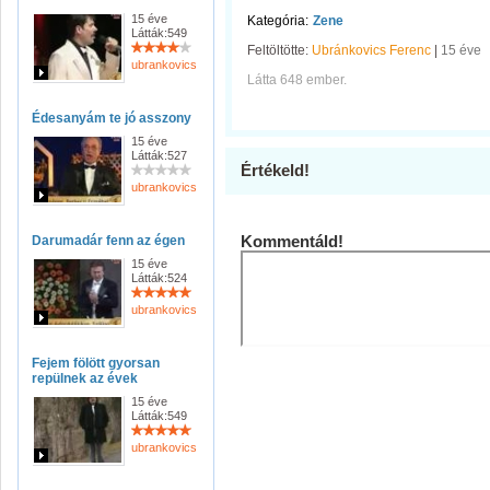
15 éve
Kategória:
Zene
Látták:549
Feltöltötte:
Ubránkovics Ferenc
|
15 éve
ubrankovicsferenc
Látta 648 ember.
Édesanyám te jó asszony
15 éve
Látták:527
Értékeld!
ubrankovicsferenc
Kommentáld!
Darumadár fenn az égen
15 éve
Látták:524
ubrankovicsferenc
Fejem fölött gyorsan
repülnek az évek
15 éve
Látták:549
ubrankovicsferenc