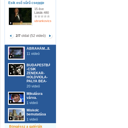
Esik eső sűrű cseppje
15 éve
Látták:480
ubrankovicsferenc
2/7
oldal (52 videó)
ÁBRAHÁM...II...BOROSS
11 videó
BUDAPESTBÁR
-CSIK
ZENEKAR-
HOLDVIOLA-
PALYA BEA-
20 videó
Mikulásra
várva.
1 videó
Miskolc
bemutatása
1 videó
Böngéssz a galériák