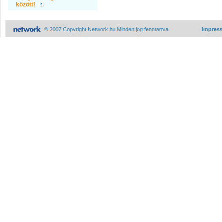
között!
© 2007 Copyright Network.hu Minden jog fenntartva.
Impres