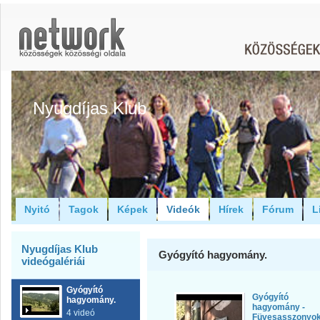
Nyugdíjas Klub
Nyitó
Tagok
Képek
Videók
Hírek
Fórum
L
Nyugdíjas Klub
Gyógyító hagyomány.
videógalériái
Gyógyító
Gyógyító
hagyomány.
hagyomány -
4 videó
Füvesasszonyo