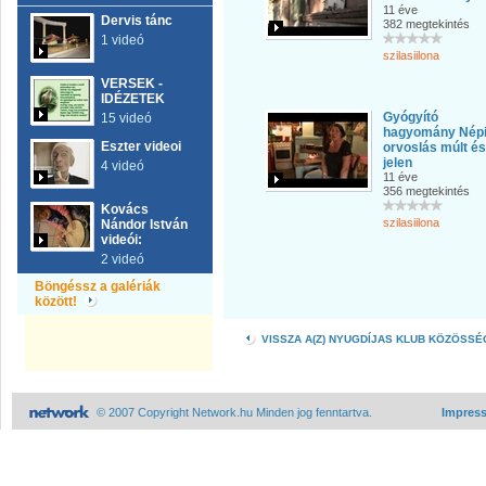
11 éve
Dervis tánc
382 megtekintés
1 videó
szilasiilona
VERSEK -
IDÉZETEK
Gyógyító
15 videó
hagyomány Nép
Eszter videoi
orvoslás múlt és
jelen
4 videó
11 éve
356 megtekintés
Kovács
szilasiilona
Nándor István
videói:
2 videó
Böngéssz a galériák
között!
VISSZA A(Z) NYUGDÍJAS KLUB KÖZÖSS
© 2007 Copyright Network.hu Minden jog fenntartva.
Impres