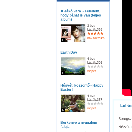
❁ Jákó Vera ~ Feledem,
hogy bánat is van (teljes
album)
3 éve
Látták:368
baksaetelka
Earth Day
4 éve
Látták:309
vinpet
Húsvéti köszöntő - Happy
Easter!
4 éve
Látták:337
Leírá
vinpet
Beregsz
Berkenye a nyugalom
faluja
Nézzük m