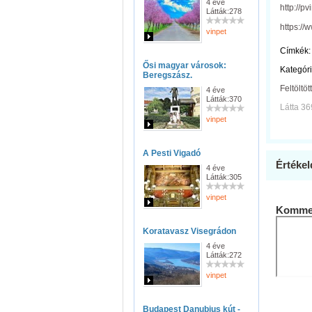
4 éve
http://p
Látták:278
https:/
vinpet
Címkék:
Ősi magyar városok:
Kategóri
Beregszász.
Feltöltöt
4 éve
Látták:370
Látta 36
vinpet
A Pesti Vigadó
Értékel
4 éve
Látták:305
vinpet
Kommen
Koratavasz Visegrádon
4 éve
Látták:272
vinpet
Budapest Danubius kút -