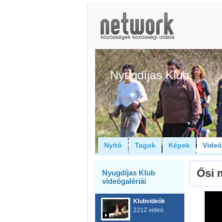
Nyugdíjas Klub
Nyitó
Tagok
Képek
Vide
Ősi 
Nyugdíjas Klub
videógalériái
Klubvideók
2212 videó