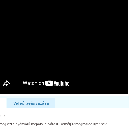
s
Videó beágyazása
ász
eg ezt a gyönyörű kárpátaljai várost. Reméljük megmarad ilyennek!