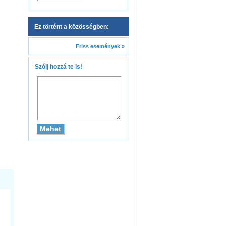
Ez történt a közösségben:
Friss események »
Szólj hozzá te is!