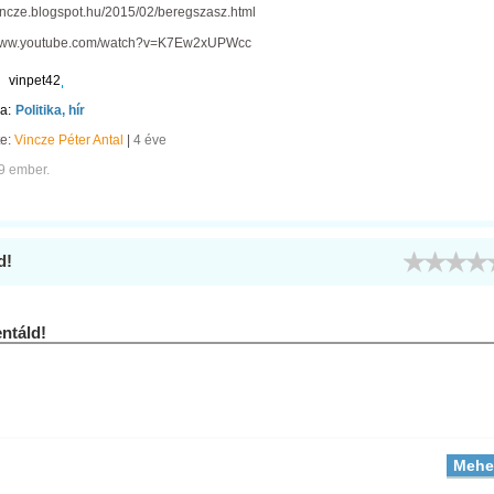
vincze.blogspot.hu/2015/02/beregszasz.html
/www.youtube.com/watch?v=K7Ew2xUPWcc
vinpet42
a:
Politika, hír
te:
Vincze Péter Antal
|
4 éve
9 ember.
d!
táld!