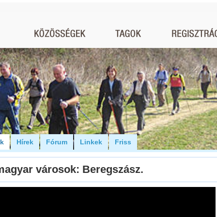
ók
Hírek
Fórum
Linkek
Friss
magyar városok: Beregszász.