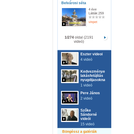
Belvárosi séta
4 éve
Látták:259
vinpet
1/274
oldal (2191
videó)
Eszter videoi
4 videó
Kedvezményes
lakásfelújítás
nyugdijasoknak!
1 videó
Pere János
2 videó
Szőke
Sándorné
videói
15 videó
Böngéssz a galériák