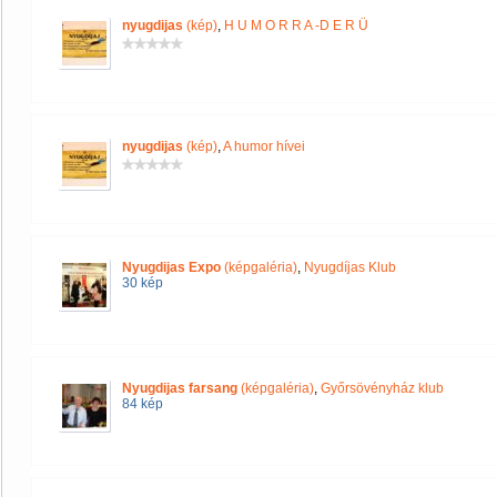
nyugdijas
(kép)
,
H U M O R R A -D E R Ü
nyugdijas
(kép)
,
A humor hívei
Nyugdijas Expo
(képgaléria)
,
Nyugdíjas Klub
30 kép
Nyugdijas farsang
(képgaléria)
,
Győrsövényház klub
84 kép