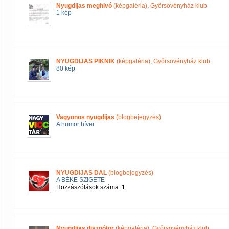
Nyugdijas meghivó
(képgaléria)
,
Győrsövényház klub
1 kép
NYUGDIJAS PIKNIK
(képgaléria)
,
Győrsövényház klub
80 kép
Vagyonos nyugdijas
(blogbejegyzés)
A humor hívei
NYUGDIJAS DAL
(blogbejegyzés)
A BÉKE SZIGETE
Hozzászólások száma: 1
Nyugdijas disznótor
(képgaléria)
,
Győrsövényház klub