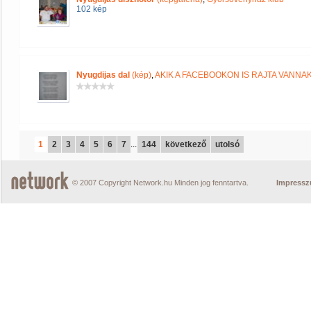
102 kép
Nyugdijas dal
(kép)
,
AKIK A FACEBOOKON IS RAJTA VANNA
1
2
3
4
5
6
7
...
144
következő
utolsó
© 2007 Copyright Network.hu Minden jog fenntartva.
Impress