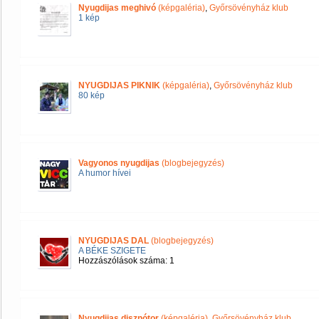
Nyugdijas meghivó
(képgaléria)
,
Győrsövényház klub
1 kép
NYUGDIJAS PIKNIK
(képgaléria)
,
Győrsövényház klub
80 kép
Vagyonos nyugdijas
(blogbejegyzés)
A humor hívei
NYUGDIJAS DAL
(blogbejegyzés)
A BÉKE SZIGETE
Hozzászólások száma: 1
Nyugdijas disznótor
(képgaléria)
,
Győrsövényház klub