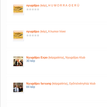
nyugdijas
(kép)
,
H U M O R R A -D E R Ü
nyugdijas
(kép)
,
A humor hívei
Nyugdijas Expo
(képgaléria)
,
Nyugdíjas Klub
30 kép
Nyugdijas farsang
(képgaléria)
,
Győrsövényház klub
84 kép