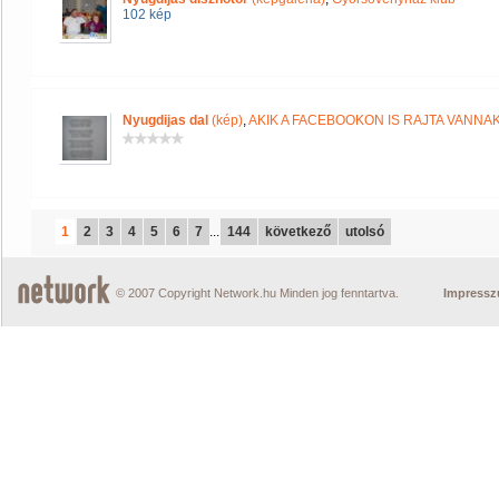
102 kép
Nyugdijas dal
(kép)
,
AKIK A FACEBOOKON IS RAJTA VANNA
1
2
3
4
5
6
7
...
144
következő
utolsó
© 2007 Copyright Network.hu Minden jog fenntartva.
Impress