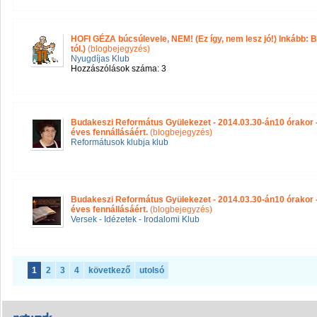
HOFI GÉZA búcsúlevele, NEM! (Ez így, nem lesz jó!) Inkább:
tól.)
(blogbejegyzés)
Nyugdíjas Klub
Hozzászólások száma: 3
Budakeszi Református Gyülekezet - 2014.03.30-án10 órakor - 
éves fennállásáért.
(blogbejegyzés)
Reformátusok klubja klub
Budakeszi Református Gyülekezet - 2014.03.30-án10 órakor - 
éves fennállásáért.
(blogbejegyzés)
Versek - Idézetek - Irodalomi Klub
1
2
3
4
következő
utolsó