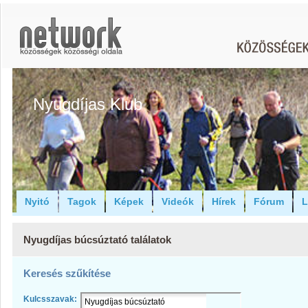
Nyugdíjas Klub
Nyitó
Tagok
Képek
Videók
Hírek
Fórum
L
Nyugdíjas búcsúztató találatok
Keresés szűkítése
Kulcsszavak: