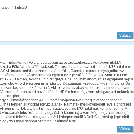
s a családodnak!
Válasz
kori Édenkert ott volt, ahová abban az összeszerkesztett könyvben írták! A
ott a Föld "arculata" és sok-sok földrész, hatalmas sziget, mint pl: MU hatalmas
AACAL írásos emlékek szerint -- alámerült a Csendes óceán mélységeibe. Az
s a Déli Sarkon lévő kontinensek egykor az egyenlítő táján voltak. Amikor a Föld
en 12.960 évben, akkor a Föld tengelye elhajlott, mint ahogyan az egyiptomi nép a
zözön óta. A Föld életében új mindíg ÚJ Időszámítás kezdődött, -- de mindíg az Ősi,
dőszámítás szerint! EZT soha NEM lett volna szabad emberek által megmásítani,
 Viszont -- éppen ezért hozták létre!!! NEM minden úgy van, ahogyan azt nekünk és
is tanítják!!
, hogy a Himalájában fenn 4.000 méter magasan fwnn megkövesedett tengeri
, más tengeri állatokkal együtt találtak. Pálmafák megkövesedett leveleit, törzseit
nem ismerték a telet itt is megmutatkozott, de MU hatalmas kontinensén is. A
árosának létezését, amely egy ősi térképen rajta van. Végül egy fenn keringő
azzal a fekvéssel, ahogyan az ősi térképen van!!! A Déli Sark vastag jege alatt
án egyszer majd szabad szemmel is látható lesz.
Válasz