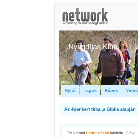
Nyugdíjas Klub
Nyitó
Tagok
Képek
Vide
Az édenkert titkai,a Biblia alapján
Ezt a témát
Hedrich Ernö
indította
13 éve