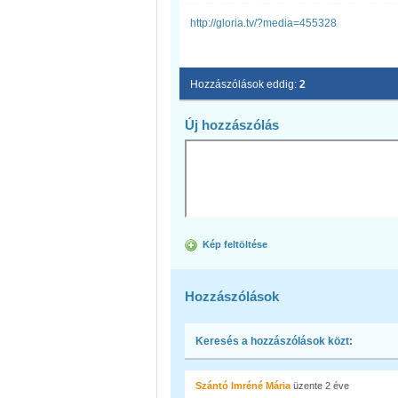
http://gloria.tv/?media=455328
Hozzászólások eddig:
2
Új hozzászólás
Kép feltöltése
Hozzászólások
Keresés a hozzászólások közt:
Szántó Imréné Mária
üzente
2 éve