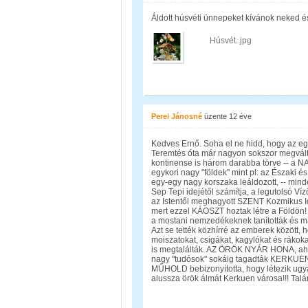
Áldott húsvéti ünnepeket kívánok neked é
Húsvét..jpg
Perei Jánosné
üzente
12 éve
Kedves Ernő. Soha el ne hidd, hogy az egy
Teremtés óta már nagyon sokszor megváltoz
kontinense is három darabba törve -- a N
egykori nagy "földek" mint pl: az Északi é
egy-egy nagy korszaka leáldozott, -- mind
Sep Tepi idejétől számítja, a legutolsó Ví
az Istentől meghagyott SZENT Kozmikus I
mert ezzel KÁOSZT hoztak létre a Földön!
a mostani nemzedékeknek tanították és ma 
Azt se tették közhírré az emberek között
moiszatokat, csigákat, kagylókat és rákokat
is megtalálták. AZ ÖRÖK NYÁR HONA, ahol 
nagy "tudósok" sokáig tagadták KERKUEN v
MŰHOLD bebizonyította, hogy létezik ugyan
alussza örök álmát Kerkuen városa!!! Tal