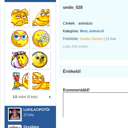
smile_028
Címkék:
animácio
Kategória:
Mozi, animáció
Feltöltötte:
Szarka Sandor
|
15 éve
Látta 348 ember.
Értékeld!
Kommentáld!
1/2
oldal (9 kép)
LUKILACIFOTÓI
20 kép
Országos