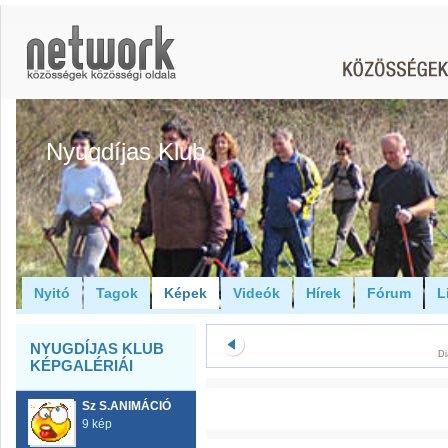
Nyugdíjas Klub
Nyitó
Tagok
Képek
Videók
Hírek
Fórum
L
NYUGDÍJAS KLUB
Di
KÉPGALÉRIÁI
Sz S.ANIMÁCIÓ
9 kép