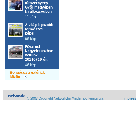
túravernyeny
Győr megyében
Nyúlközségben
11 kép
A világ legszebb
természeti
képei
88 kép
Fővárosi
Nagycirkuszban
voltunk
20140719-én.
46 kép
Böngéssz a galériák
között!
© 2007 Copyright Network.hu Minden jog fenntartva.
Impres