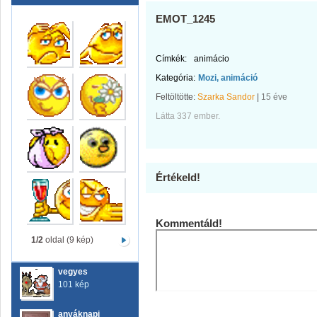
EMOT_1245
Címkék:
animácio
Kategória:
Mozi, animáció
Feltöltötte:
Szarka Sandor
|
15 éve
Látta 337 ember.
Értékeld!
Kommentáld!
1/2
oldal (9 kép)
vegyes
101 kép
anyáknapi