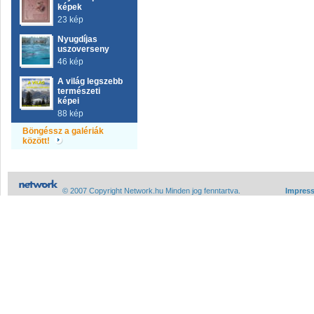
képek
23 kép
Nyugdíjas
uszoverseny
46 kép
A világ legszebb
természeti
képei
88 kép
Böngéssz a galériák
között!
© 2007 Copyright Network.hu Minden jog fenntartva.
Impres