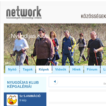
Nyugdíjas Klub
Nyitó
Tagok
Képek
Videók
Hírek
Fórum
L
NYUGDÍJAS KLUB
Di
KÉPGALÉRIÁI
Sz S.ANIMÁCIÓ
9 kép