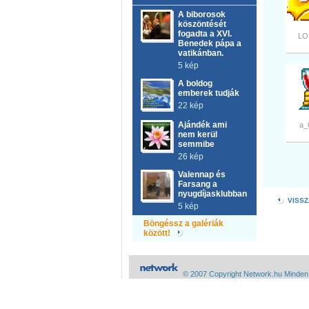
A biborosok
köszöntését
fogadta a XVI.
LO
Benedek pápa a
vatikánban.
5 kép
A boldog
emberek tudják
22 kép
Ajándék ami
a_
nem kerül
semmibe
26 kép
Valennap és
Farsang a
nyugdíjasklubban
VISSZ
5 kép
Böngéssz a galériák
között!
© 2007 Copyright Network.hu Minden j