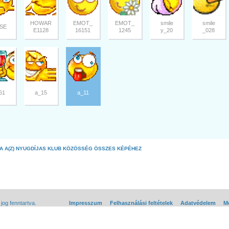
HOWAR
EMOT_
EMOT_
smile
smile
SE
E1128
16151
1245
y_20
_028
61
a_15
a_11
A A(Z) NYUGDÍJAS KLUB KÖZÖSSÉG ÖSSZES KÉPÉHEZ
og fenntartva.
Impresszum
Felhasználási feltételek
Adatvédelem
Mé