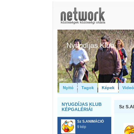
Nyugdíjas Klub
Nyitó
Tagok
Képek
Vide
NYUGDÍJAS KLUB
Sz S.
KÉPGALÉRIÁI
Sz S.ANIMÁCIÓ
9 kép