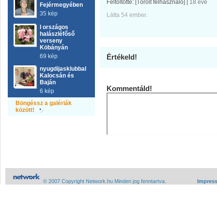
Feltöltötte:
[Törölt felhasználó]
|
18 éve
Fejérmegyében
35 kép
Látta 54 ember.
I országos
halászléfőső
verseny
Köbányán
69 kép
Értékeld!
nyugdijasklubbal
Kalocsán és
Baján
Kommentáld!
6 kép
Böngéssz a galériák
között!
© 2007 Copyright Network.hu Minden jog fenntartva.
Impres