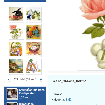
7/9
oldal (68 kép)
94712_941483_normal
Nyugdíjastalálkozó
Budapesten
Címkék:
107 kép
Kategória:
Saját
Kirádulása