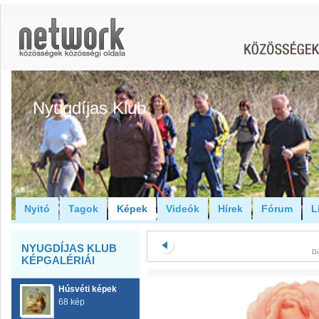
Nyugdíjas Klub
Nyitó
Tagok
Képek
Videók
Hírek
Fórum
L
NYUGDÍJAS KLUB
Di
KÉPGALÉRIÁI
Húsvéti képek
68 kép