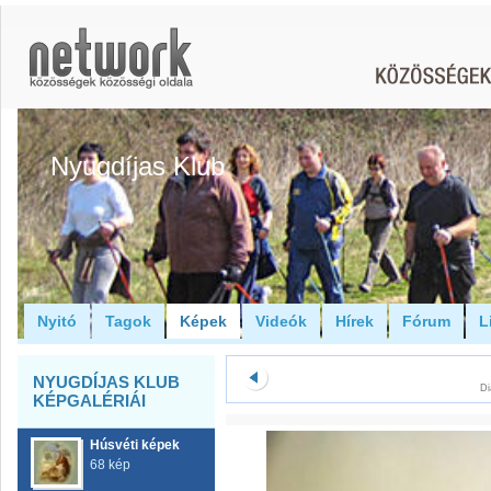
Nyugdíjas Klub
Nyitó
Tagok
Képek
Videók
Hírek
Fórum
L
NYUGDÍJAS KLUB
Di
KÉPGALÉRIÁI
Húsvéti képek
68 kép