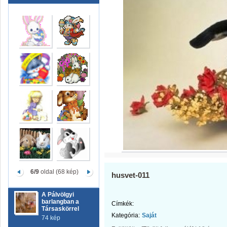
6/9
oldal (68 kép)
husvet-011
A Pálvölgyi
barlangban a
Címkék:
Társaskörrel
Kategória:
Saját
74 kép