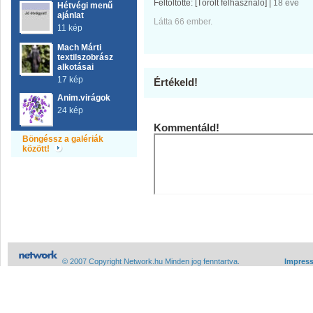
Feltöltötte:
[Törölt felhasználó]
|
18 éve
Hétvégi menű
ajánlat
Látta 66 ember.
11 kép
Mach Márti
textilszobrász
alkotásai
17 kép
Értékeld!
Anim.virágok
24 kép
Kommentáld!
Böngéssz a galériák
között!
© 2007 Copyright Network.hu Minden jog fenntartva.
Impres