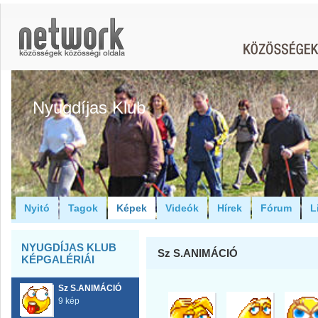
Nyugdíjas Klub
Nyitó
Tagok
Képek
Videók
Hírek
Fórum
L
NYUGDÍJAS KLUB
Sz S.ANIMÁCIÓ
KÉPGALÉRIÁI
Sz S.ANIMÁCIÓ
9 kép