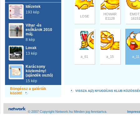
Idézetek
193 kép
HOWAR
EMOT
LOSE
E1128
1615
Vihar -és
esőkárok 2010
máj.
8 kép
Lovak
13 kép
a_61
a_15
a_11
Karácsony
közlemény!
(ajándék osztó)
15 kép
Böngéssz a galériák
VISSZA A(Z) NYUGDÍJAS KLUB KÖZÖSS
között!
© 2007 Copyright Network.hu Minden jog fenntartva.
Impres