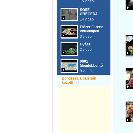
15 videó
SOSE
ÖREGEDJ
14 videó
Plózer Ferenc
videoklipek
3 videó
Gyász
2 videó
0001
Megdöbbentő
9 videó
Böngéssz a galériák
között!