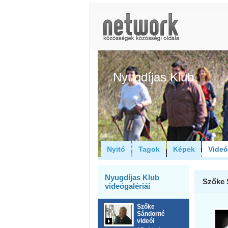
Nyugdíjas Klub
Nyitó
Tagok
Képek
Vide
Nyugdíjas Klub
Szőke 
videógalériái
Szőke
Sándorné
videói