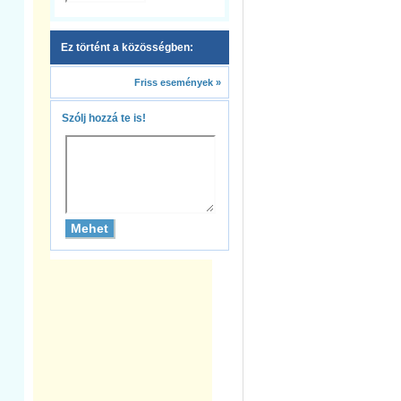
Ez történt a közösségben:
Friss események »
Szólj hozzá te is!