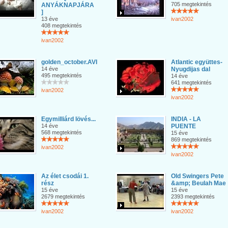
705 megtekintés
ANYÁKNAPJÁRA
]
13 éve
ivan2002
408 megtekintés
ivan2002
golden_october.AVI
Atlantic együttes-
14 éve
Nyugdijas dal
495 megtekintés
14 éve
641 megtekintés
ivan2002
ivan2002
Egymilliárd lövés...
INDIA - LA
14 éve
PUENTE
568 megtekintés
15 éve
869 megtekintés
ivan2002
ivan2002
Az élet csodái 1.
Old Swingers Pete
rész
&amp; Beulah Mae
15 éve
15 éve
2679 megtekintés
2393 megtekintés
ivan2002
ivan2002