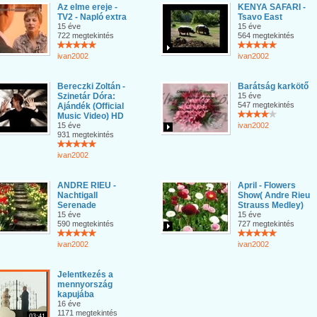
Az elme ereje -
KENYA SAFARI -
TV2 - Napló extra
Tsavo East
15 éve
15 éve
722 megtekintés
564 megtekintés
ivan2002
ivan2002
Bereczki Zoltán -
Barátság karkötő
Szinetár Dóra:
15 éve
547 megtekintés
Ajándék (Official
Music Video) HD
15 éve
ivan2002
931 megtekintés
ivan2002
ANDRE RIEU -
April - Flowers
Nachtigall
Show( Andre Rieu
Serenade
Strauss Medley)
15 éve
15 éve
590 megtekintés
727 megtekintés
ivan2002
ivan2002
Jelentkezés a
mennyország
kapujába
16 éve
1171 megtekintés
03:41