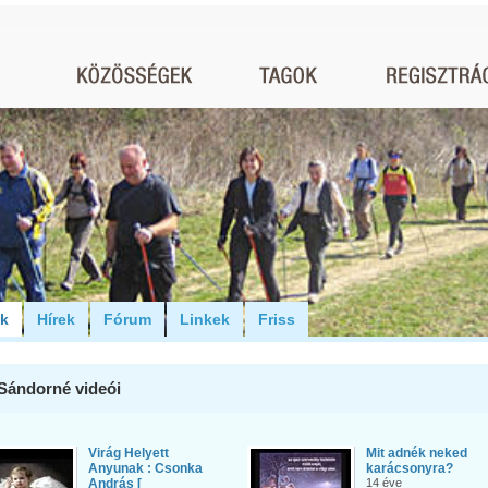
ók
Hírek
Fórum
Linkek
Friss
Sándorné videói
Virág Helyett
Mit adnék neked
Anyunak : Csonka
karácsonyra?
András [
14 éve