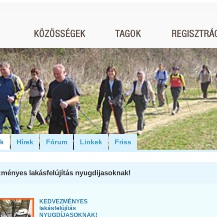
ók
Hírek
Fórum
Linkek
Friss
ményes lakásfelújítás nyugdijasoknak!
KEDVEZMÉNYES
lakásfelújítás
NYUGDÍJASOKNAK!