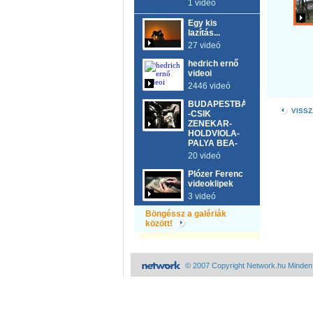
1 videó
Egy kis
lazítás...
27 videó
hedrich ernő
videoi
2446 videó
BUDAPESTBÁR
VISSZ
-CSIK
ZENEKAR-
HOLDVIOLA-
PALYA BEA-
20 videó
Plózer Ferenc
videoklipek
3 videó
Böngéssz a galériák
között!
© 2007 Copyright Network.hu Minden j