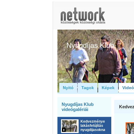
Nyugdíjas Klub
Nyitó
Tagok
Képek
Vide
Nyugdíjas Klub
Kedvez
videógalériái
Kedvezményes
lakásfelújítás
nyugdijasoknak!