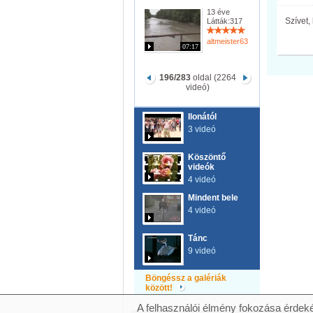
13 éve
Szívet,
Látták:317
altmeister63
07:17
196/283
oldal (2264
videó)
Ilonától
3 videó
Köszöntő
videók
4 videó
Mindent bele
4 videó
Tánc
9 videó
Böngéssz a galériák
között!
A felhasználói élmény fokozása érdeké