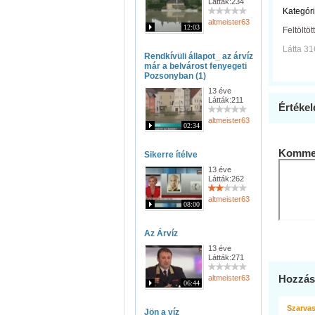
Látták:234
Kategóri
altmeister63
12:03
Feltöltöt
Látta 31
Rendkívüli állapot_ az árvíz
már a belvárost fenyegeti
Pozsonyban (1)
13 éve
Látták:211
Értékel
altmeister63
02:34
Kommen
Sikerre ítélve
13 éve
Látták:262
altmeister63
08:00
Az Árvíz
13 éve
Látták:271
Hozzás
altmeister63
06:44
Szarvas
Jön a víz