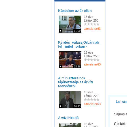
Küzdelem az ár ellen
13 éve
Látták:250
altmeister63
11:50
Kérdés_válasz Orbánnak_
fél_ mitöl_ orbán -
13 éve
Látták:250
altmeister63
03:36
A miniszterelnök
tájékoztatója az árvízi
teendőkröl
13 éve
Látták:229
Leírá
altmeister63
16:19
Sajnos e
Árvizi hiradó
Címkék:
13 éve