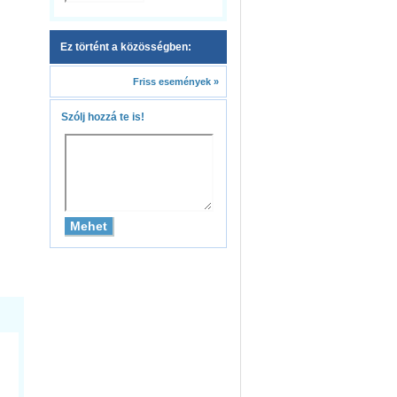
Ez történt a közösségben:
Friss események »
Szólj hozzá te is!