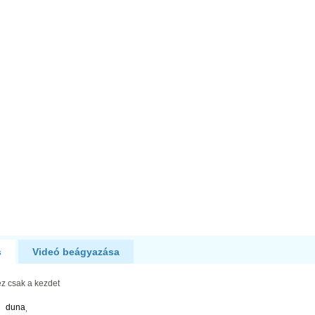
s
Videó beágyazása
z csak a kezdet
duna