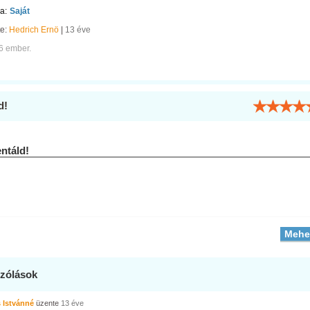
a:
Saját
te:
Hedrich Ernö
|
13 éve
6 ember.
d!
táld!
zólások
 Istvánné
üzente
13 éve