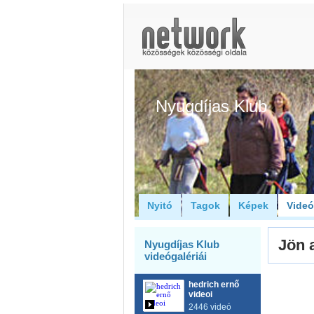
Nyugdíjas Klub
Nyitó
Tagok
Képek
Vide
Jön a
Nyugdíjas Klub
videógalériái
hedrich ernő
videoi
2446 videó