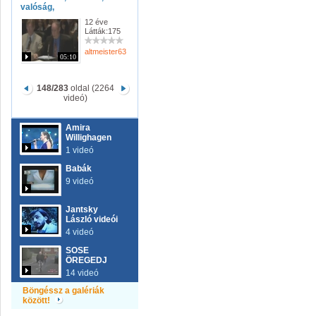
valóság,
12 éve
Látták:175
altmeister63
05:10
148/283
oldal (2264
videó)
Amira
Willighagen
1 videó
Babák
9 videó
Jantsky
László videói
4 videó
SOSE
ÖREGEDJ
14 videó
Böngéssz a galériák
között!