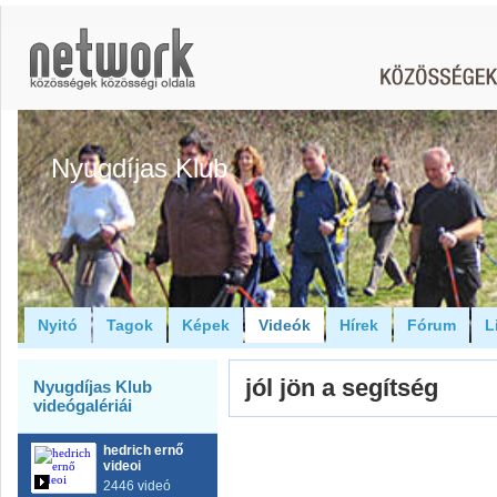
Nyugdíjas Klub
Nyitó
Tagok
Képek
Videók
Hírek
Fórum
L
jól jön a segítség
Nyugdíjas Klub
videógalériái
hedrich ernő
videoi
2446 videó