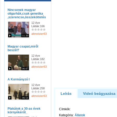
Nincsenek magyar
oligarhák,csak genetika
,szerencse,összeköttetés
12 éve
Látták:166
altmeister63
11:39
Magyar csapat,miről
beszél?
12 éve
Látták:182
altmeister63
06:07
A Kormányzó I
12 éve
Látták:258
Leírás
Videó beágyazása
altmeister63
06:51
Plakátok a 30-as évek
Címkék:
környékéről_
Kategória:
Állatok