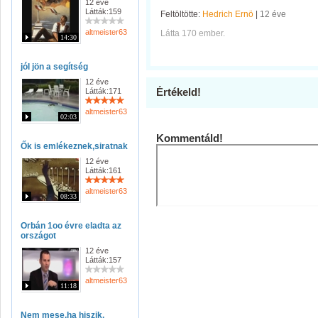
12 éve
Látták:159
Feltöltötte:
Hedrich Ernö
|
12 éve
altmeister63
Látta 170 ember.
14:30
jól jön a segítség
12 éve
Értékeld!
Látták:171
altmeister63
02:03
Kommentáld!
Ők is emlékeznek,siratnak
12 éve
Látták:161
altmeister63
08:33
Orbán 1oo évre eladta az
országot
12 éve
Látták:157
altmeister63
11:18
Nem mese,ha hiszik,