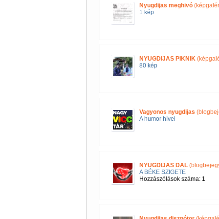
Nyugdijas meghivó
(képgalér
1 kép
NYUGDIJAS PIKNIK
(képgalé
80 kép
Vagyonos nyugdijas
(blogbej
A humor hívei
NYUGDIJAS DAL
(blogbejeg
A BÉKE SZIGETE
Hozzászólások száma: 1
Nyugdijas disznótor
(képgalé