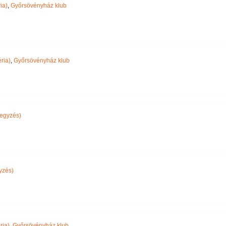
ia)
,
Győrsövényház klub
ria)
,
Győrsövényház klub
egyzés)
yzés)
ria)
,
Győrsövényház klub