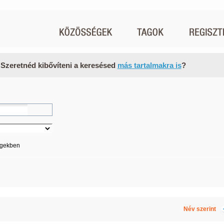
 Szeretnéd kibővíteni a keresésed
más tartalmakra is
?
égekben
Név szerint