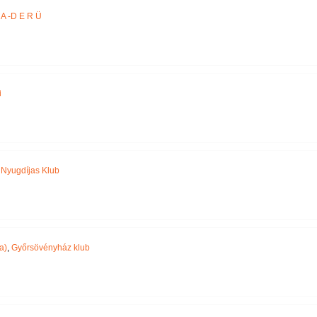
A -D E R Ü
i
,
Nyugdíjas Klub
a)
,
Győrsövényház klub