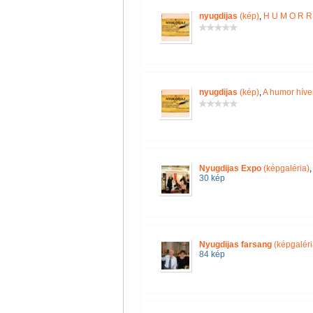
nyugdijas
(kép)
,
H U M O R R 
nyugdijas
(kép)
,
A humor híve
Nyugdijas Expo
(képgaléria)
30 kép
Nyugdijas farsang
(képgaléri
84 kép