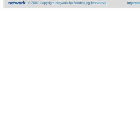
© 2007 Copyright Network.hu Minden jog fenntartva.
Impres