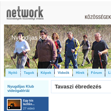
Nyugdíjas Klub
Nyitó
Tagok
Képek
Videók
Hírek
Fórum
L
Tavaszi ébredezés
Nyugdíjas Klub
videógalériái
Egy kis
lazítás...
27 videó