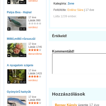
serdesz
04:37
Kategória:
Zene
Feltöltötte:
Erdész Sára
|
17 éve
Palya Bea - Hajnal
Látta 1239 ember.
17 éve
Látták:990
serdesz
01:01
Értékeld!
Millió,millió rózsaszál
17 éve
Látták:1745
Kommentáld!
darazsilona
04:33
A nyugalom szigete
17 éve
Látták:1415
serdesz
05:42
Gyönyörű hattyúk
Hozzászólások
17 éve
Látták:859
Berzay Károly
üzente
17 éve