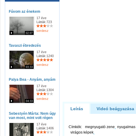
Fúvom az énekem
17 éve
Látták:723
serdesz
02:07
Tavaszi ébredezés
17 éve
Látták:1240
serdesz
03:33
Palya Bea - Anyám, anyám
17 éve
Látták:1304
serdesz
04:33
Leírás
Videó beágyazása
Sebestyén Márta: Nem úgy
van most, mint volt régen
17 éve
Címkék:
megnyugató zene
nyugalmas
Látták:1406
virágos képek