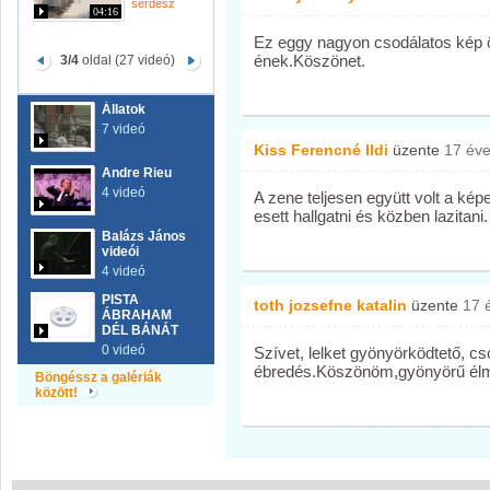
serdesz
04:16
Ez eggy nagyon csodálatos kép 
ének.Köszönet.
3/4
oldal (27 videó)
Állatok
7 videó
Kiss Ferencné Ildi
üzente
17 év
Andre Rieu
4 videó
A zene teljesen együtt volt a kép
esett hallgatni és közben lazitan
Balázs János
videói
4 videó
PISTA
toth jozsefne katalin
üzente
17 
ÁBRAHAM
DÉL BÁNÁT
0 videó
Szívet, lelket gyönyörködtető, cs
ébredés.Köszönöm,gyönyörű élm
Böngéssz a galériák
között!