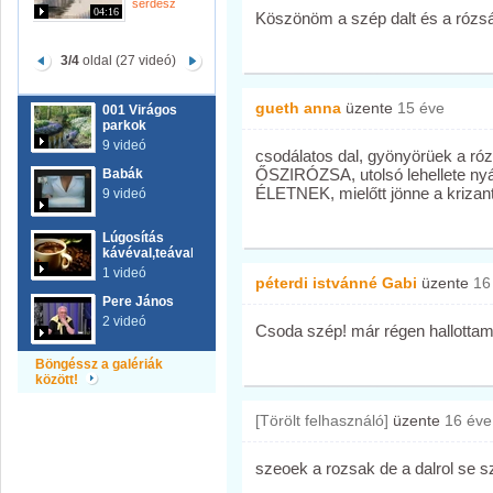
serdesz
04:16
Köszönöm a szép dalt és a rózsá
3/4
oldal (27 videó)
gueth anna
üzente
15 éve
001 Virágos
parkok
9 videó
csodálatos dal, gyönyörüek a ró
ŐSZIRÓZSA, utolsó lehellete nyá
Babák
ÉLETNEK, mielőtt jönne a krizan
9 videó
Lúgosítás
kávéval,teával
1 videó
péterdi istvánné Gabi
üzente
16
Pere János
2 videó
Csoda szép! már régen hallottam
Böngéssz a galériák
között!
[Törölt felhasználó]
üzente
16 éve
szeoek a rozsak de a dalrol se 