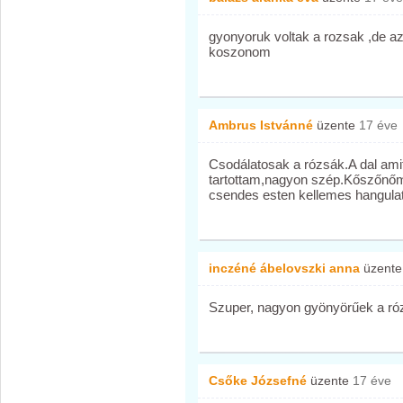
gyonyoruk voltak a rozsak ,de a
koszonom
Ambrus Istvánné
üzente
17 éve
Csodálatosak a rózsák.A dal ami
tartottam,nagyon szép.Kőszőnőm 
csendes esten kellemes hangulat
inczéné ábelovszki anna
üzent
Szuper, nagyon gyönyörűek a róz
Csőke Józsefné
üzente
17 éve