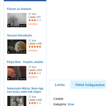
Fúvom az énekem
17 éve
Látták:723
serdesz
02:07
Tavaszi ébredezés
17 éve
Látták:1240
serdesz
03:33
Palya Bea - Anyám, anyám
17 éve
Látták:1304
serdesz
04:33
Leírás
Videó beágyazása
Sebestyén Márta: Nem úgy
van most, mint volt régen
17 éve
Címkék:
Látták:1406
Kategória:
Zene