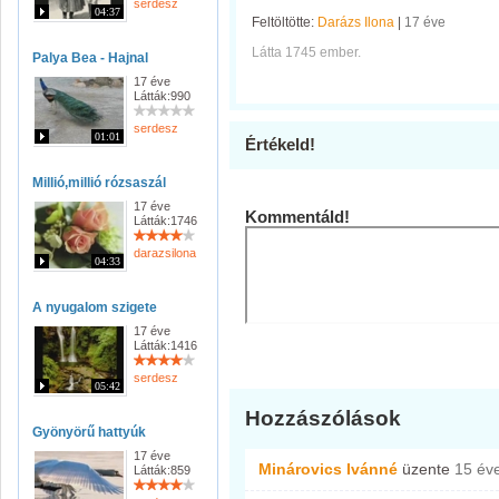
serdesz
04:37
Feltöltötte:
Darázs Ilona
|
17 éve
Látta 1745 ember.
Palya Bea - Hajnal
17 éve
Látták:990
serdesz
01:01
Értékeld!
Millió,millió rózsaszál
17 éve
Kommentáld!
Látták:1746
darazsilona
04:33
A nyugalom szigete
17 éve
Látták:1416
serdesz
05:42
Hozzászólások
Gyönyörű hattyúk
17 éve
Minárovics Ivánné
üzente
15 év
Látták:859