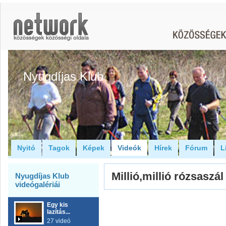
Nyugdíjas Klub
Nyitó
Tagok
Képek
Videók
Hírek
Fórum
L
Millió,millió rózsaszál
Nyugdíjas Klub
videógalériái
Egy kis
lazítás...
27 videó