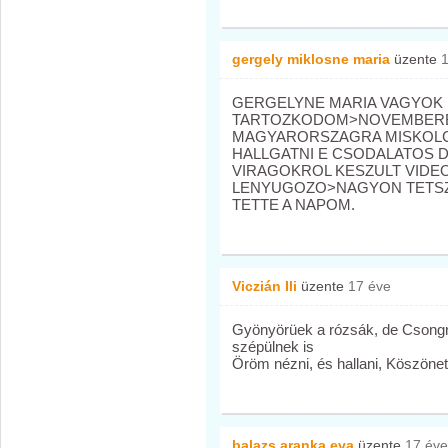
gergely miklosne maria
üzente
GERGELYNE MARIA VAGYOK 
TARTOZKODOM>NOVEMBERB
MAGYARORSZAGRA MISKOLCR
HALLGATNI E CSODALATOS D
VIRAGOKROL KESZULT VIDE
LENYUGOZO>NAGYON TETSZ
TETTE A NAPOM.
Viczián Ili
üzente
17 éve
Gyönyörüek a rózsák, de Csongr
szépülnek is
Öröm nézni, és hallani, Köszönet 
balazs aranka eva
üzente
17 éve