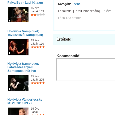
Palya Bea - Laci bátyám
Kategória:
Zene
15 éve
Feltöltötte:
[Törölt felhasználó]
|
15 éve
Látták:133
Látta 133 ember.
Holdviola &amp;quot;
Tavaszi szél &amp;quot;
Értékeld!
15 éve
Látták:170
Kommentáld!
Holdviola &amp;quot;
Látod édesanyám
&amp;quot; HD live
15 éve
Látták:205
Holdviola Vándorfecske
MTV1 2010.09.22
15 éve
Látták:191