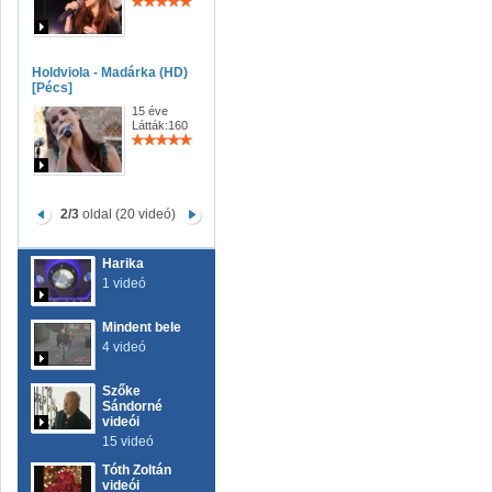
Holdviola - Madárka (HD)
[Pécs]
15 éve
Látták:160
2/3
oldal (20 videó)
Harika
1 videó
Mindent bele
4 videó
Szőke
Sándorné
videói
15 videó
Tóth Zoltán
videói