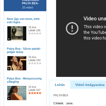
HOLDVIOLA-
PALYA BEA-
20 videó
Nem úgy van most, mint
volt régen
15 éve
Látták:165
Palya Bea - Sáros-pataki
polgár leány
15 éve
Látták:154
Palya Bea - Menyasszony,
vőlegény
Leírás
Videó beágyazása
15 éve
Látták:167
PALYA BEA
Címkék:
zene