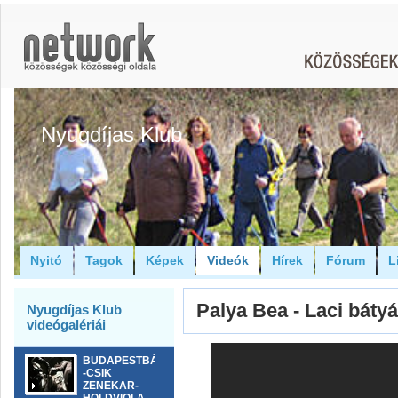
Nyugdíjas Klub
Nyitó
Tagok
Képek
Videók
Hírek
Fórum
L
Palya Bea - Laci báty
Nyugdíjas Klub
videógalériái
BUDAPESTBÁR
-CSIK
ZENEKAR-