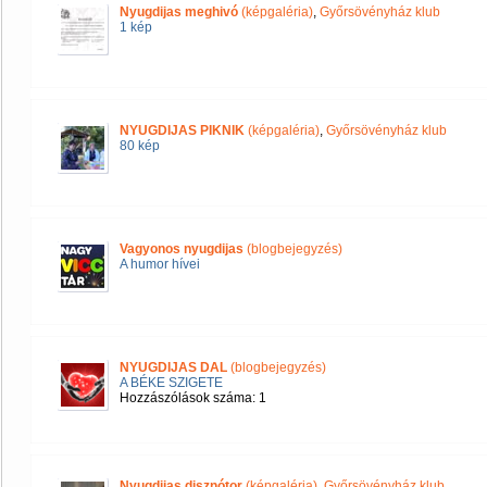
Nyugdijas meghivó
(képgaléria)
,
Győrsövényház klub
1 kép
NYUGDIJAS PIKNIK
(képgaléria)
,
Győrsövényház klub
80 kép
Vagyonos nyugdijas
(blogbejegyzés)
A humor hívei
NYUGDIJAS DAL
(blogbejegyzés)
A BÉKE SZIGETE
Hozzászólások száma: 1
Nyugdijas disznótor
(képgaléria)
,
Győrsövényház klub