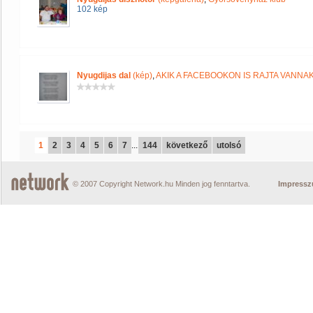
102 kép
Nyugdijas dal
(kép)
,
AKIK A FACEBOOKON IS RAJTA VANNA
1
2
3
4
5
6
7
...
144
következő
utolsó
© 2007 Copyright Network.hu Minden jog fenntartva.
Impress