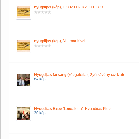
nyugdijas
(kép)
,
H U M O R R A -D E R Ü
nyugdijas
(kép)
,
A humor hívei
Nyugdijas farsang
(képgaléria)
,
Győrsövényház klub
84 kép
Nyugdijas Expo
(képgaléria)
,
Nyugdíjas Klub
30 kép