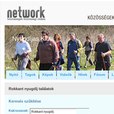
Nyugdíjas Klub
Nyitó
Tagok
Képek
Videók
Hírek
Fórum
L
Rokkant nyugdíj találatok
Keresés szűkítése
Kulcsszavak: