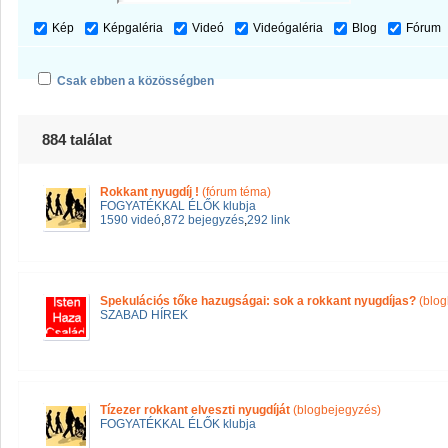
Kép
Képgaléria
Videó
Videógaléria
Blog
Fórum
Csak ebben a közösségben
884 találat
Rokkant nyugdíj !
(fórum téma)
FOGYATÉKKAL ÉLŐK klubja
1590 videó
,
872 bejegyzés
,
292 link
Spekulációs tőke hazugságai: sok a rokkant nyugdíjas?
(blog
SZABAD HÍREK
Tízezer rokkant elveszti nyugdíját
(blogbejegyzés)
FOGYATÉKKAL ÉLŐK klubja