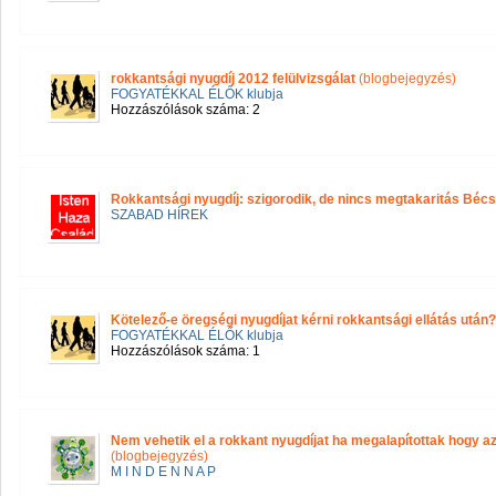
rokkantsági nyugdíj 2012 felülvizsgálat
(blogbejegyzés)
FOGYATÉKKAL ÉLŐK klubja
Hozzászólások száma: 2
Rokkantsági nyugdíj: szigorodik, de nincs megtakaritás Bé
SZABAD HÍREK
Kötelező-e öregségi nyugdíjat kérni rokkantsági ellátás után?
FOGYATÉKKAL ÉLŐK klubja
Hozzászólások száma: 1
Nem vehetik el a rokkant nyugdíjat ha megalapítottak hogy a
(blogbejegyzés)
M I N D E N N A P