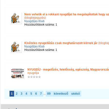
Nem vehetik el a rokkant nyugdíjat ha megalapítottak hogy a
(blogbejegyzés)
Nyugdíjas Klub
Hozzászólások száma: 1
Kivételes nyugellátás csak meghatározott körnek jár
(blogbe
Nyugdíjas Klub
Hozzászólások száma: 1
NYUGDÍJ - megelőzés, felelősség, egészség, Magyarorszá
nyugdíja
1
2
3
4
5
6
7
...
89
következő
utolsó