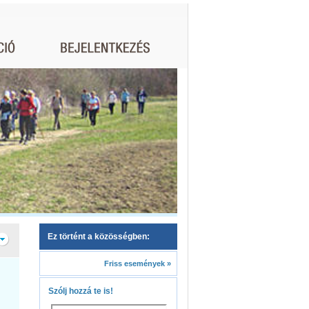
Ez történt a közösségben:
Friss események »
Szólj hozzá te is!