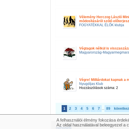
Vélemény Herczog László Mini
módosításáról szóló előterjes
FOGYATÉKKAL ÉLŐK klubja
Végtagok nélkül is visszaszáza
Magyarország-Magyarmegmar
Végre! Milliárdokat kapnak a
Nyugdíjas Klub
Hozzászólások száma: 2
1
2
3
4
5
6
7
...
89
követke
A felhasználói élmény fokozása érdeké
Az oldal használatával beleegyezel a 