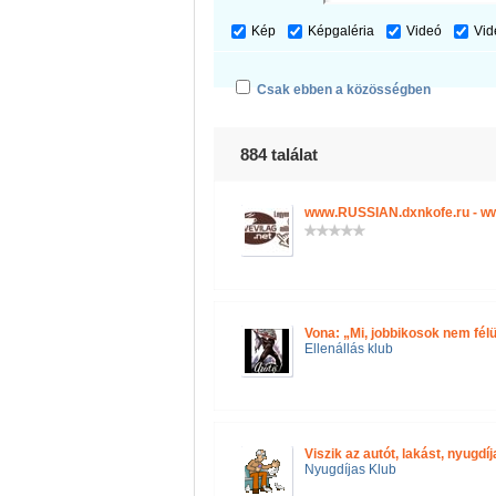
Kép
Képgaléria
Videó
Vid
Csak ebben a közösségben
884 találat
www.RUSSIAN.dxnkofe.ru - w
Vona: „Mi, jobbikosok nem félü
Ellenállás klub
Viszik az autót, lakást, nyugd
Nyugdíjas Klub