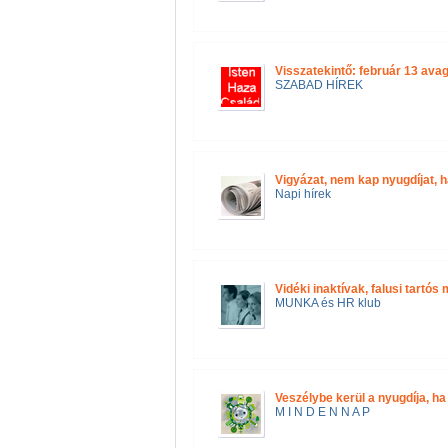
Visszatekintő: február 13 ava
SZABAD HÍREK
Vigyázat, nem kap nyugdíjat, 
Napi hírek
Vidéki inaktívak, falusi tartó
MUNKA és HR klub
Veszélybe kerül a nyugdíja, ha
M I N D E N N A P