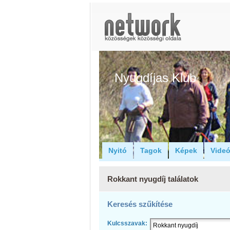
Nyugdíjas Klub
Nyitó
Tagok
Képek
Vide
Rokkant nyugdíj találatok
Keresés szűkítése
Kulcsszavak: