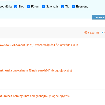
eógaléria
Blog
Fórum
Szavazás
Tip
Esemény
Név szerint
ww.KAVEVILAG.net
(kép)
,
Oroszország és FÁK országok klub
nk, Attila unokái nem félnek senkitől!"
(blogbejegyzés)
íjat - mihez nem nyúlhat a végrehajtó?
(blogbejegyzés)