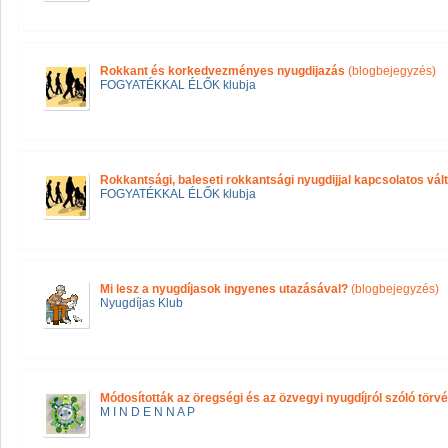
Rokkant és korkedvezményes nyugdijazás
(blogbejegyzés)
FOGYATÉKKAL ÉLŐK klubja
Rokkantsági, baleseti rokkantsági nyugdijjal kapcsolatos vál
FOGYATÉKKAL ÉLŐK klubja
Mi lesz a nyugdíjasok ingyenes utazásával?
(blogbejegyzés)
Nyugdíjas Klub
Módosították az öregségi és az özvegyi nyugdíjról szóló törvé
M I N D E N N A P