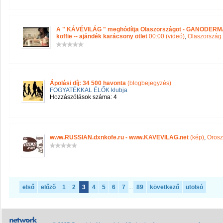
A " KÁVÉVILÁG " meghódítja Olaszországot - GANODERMA ká
koffie -- ajándék karácsony ötlet
00:00 (videó)
,
Olaszország
Ápolási díj: 34 500 havonta
(blogbejegyzés)
FOGYATÉKKAL ÉLŐK klubja
Hozzászólások száma: 4
www.RUSSIAN.dxnkofe.ru - www.KAVEVILAG.net
(kép)
,
Orosz
első
előző
1
2
3
4
5
6
7
...
89
következő
utolsó