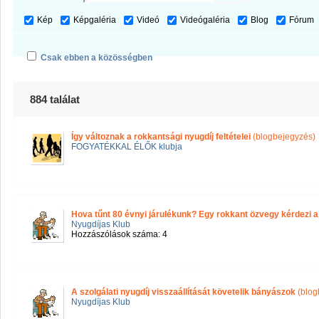
Kép
Képgaléria
Videó
Videógaléria
Blog
Fórum
Csak ebben a közösségben
884 találat
Így változnak a rokkantsági nyugdíj feltételei
(blogbejegyzés)
FOGYATÉKKAL ÉLŐK klubja
Hova tűnt 80 évnyi járulékunk? Egy rokkant özvegy kérdezi 
Nyugdíjas Klub
Hozzászólások száma: 4
A szolgálati nyugdíj visszaállítását követelik bányászok
(blog
Nyugdíjas Klub