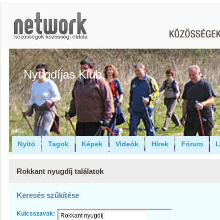
Nyugdíjas Klub
Nyitó
Tagok
Képek
Videók
Hírek
Fórum
L
Rokkant nyugdíj találatok
Keresés szűkítése
Kulcsszavak: