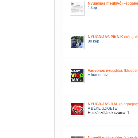
Nyugdijas meghivó
(képgalér
1 kép
NYUGDIJAS PIKNIK
(képgalé
80 kép
Vagyonos nyugdijas
(blogbej
A humor hívei
NYUGDIJAS DAL
(blogbejeg
A BÉKE SZIGETE
Hozzászólások száma: 1
Nyugdijas disznótor
(képgalé