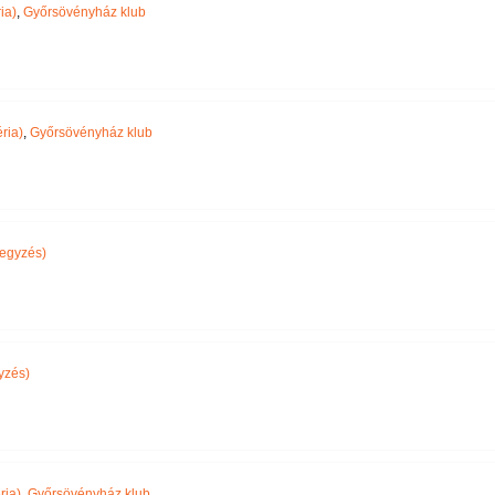
ia)
,
Győrsövényház klub
ria)
,
Győrsövényház klub
egyzés)
yzés)
ria)
,
Győrsövényház klub