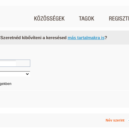
 Szeretnéd kibővíteni a keresésed
más tartalmakra is
?
égekben
Név szerint