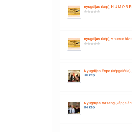
nyugdijas
(kép)
,
H U M O R R 
nyugdijas
(kép)
,
A humor híve
Nyugdijas Expo
(képgaléria)
30 kép
Nyugdijas farsang
(képgaléri
84 kép