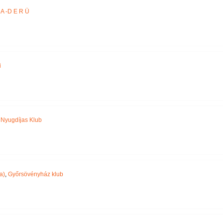
A -D E R Ü
i
,
Nyugdíjas Klub
a)
,
Győrsövényház klub