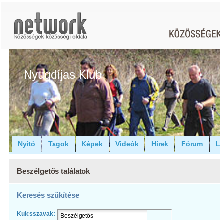
Nyugdíjas Klub
Nyitó
Tagok
Képek
Videók
Hírek
Fórum
L
Beszélgetős találatok
Keresés szűkítése
Kulcsszavak: