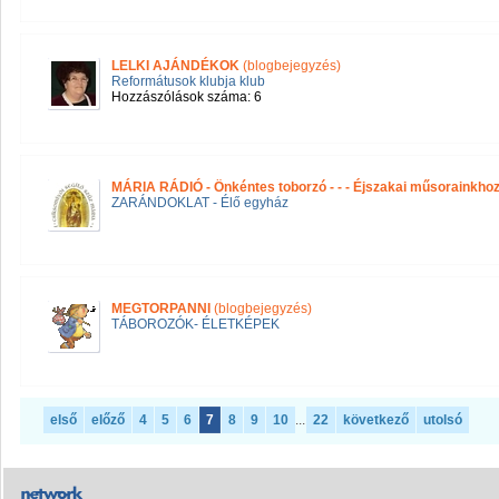
LELKI AJÁNDÉKOK
(blogbejegyzés)
Reformátusok klubja klub
Hozzászólások száma: 6
MÁRIA RÁDIÓ - Önkéntes toborzó - - - Éjszakai műsorainkho
ZARÁNDOKLAT - Élő egyház
MEGTORPANNI
(blogbejegyzés)
TÁBOROZÓK- ÉLETKÉPEK
első
előző
4
5
6
7
8
9
10
...
22
következő
utolsó