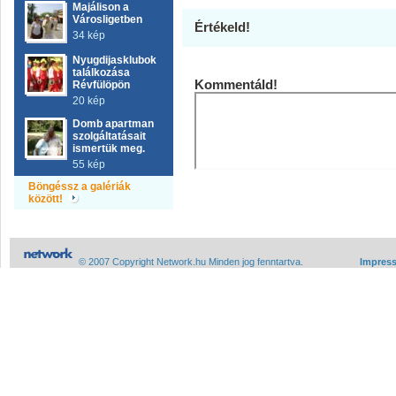
Majálison a
Városligetben
Értékeld!
34 kép
Nyugdijasklubok
találkozása
Kommentáld!
Révfülöpön
20 kép
Domb apartman
szolgáltatásait
ismertük meg.
55 kép
Böngéssz a galériák
között!
© 2007 Copyright Network.hu Minden jog fenntartva.
Impres