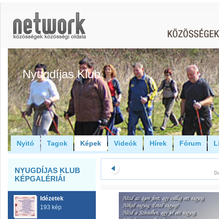
Nyugdíjas Klub
Nyitó
Tagok
Képek
Videók
Hírek
Fórum
L
NYUGDÍJAS KLUB
Di
KÉPGALÉRIÁI
Idézetek
193 kép