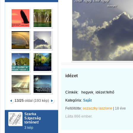
idézet
Címkék:
hegyek
idézet felhő
Kategória:
Saját
13/25
oldal (193 kép)
Feltöltötte:
oszaczky laszlone
|
18 éve
Szarka
Látta 866 ember.
S.Igazság
történet!
3 kép