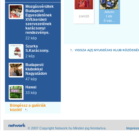
Mozgássérültek
Budapesti
Adven
Egyesületének
zom10
t els
XVII.kerületi
ő vas...
szervezetének
karácsonyi
rendezvénye.
22 kép
Szarka
S.Karácsony.
VISSZA A(Z) NYUGDÍJAS KLUB KÖZÖSS
2 kép
Budapesti
klubokkal
Nagyatádon
47 kép
Hawai
33 kép
Böngéssz a galériák
között!
© 2007 Copyright Network.hu Minden jog fenntartva.
Impres